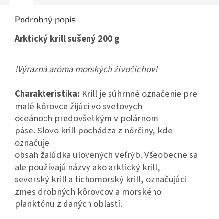
Podrobný popis
Arktický krill sušený 200 g
!Výrazná aróma morských živočíchov!
Charakteristika:
Krill je súhrnné označenie pre
malé kôrovce žijúci vo svetových
oceánoch predovšetkým v polárnom
páse. Slovo krill pochádza z nórčiny, kde
označuje
obsah žalúdka ulovených veľrýb. Všeobecne sa
ale používajú názvy ako arktický krill,
severský krill a tichomorský krill, označujúci
zmes drobných kôrovcov a morského
planktónu z daných oblastí.