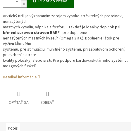
Pridať do košíka
Arktický Krill je významným zdrojom vysoko stráviteľných proteínov,
nenasýtených
mastných kyselín, vápnika a fosforu.
Taktiež je ideálny doplnok
pri
kŕmení surovou stravou BAR
F - pre doplnenie
nenasýtených mastných kyselín (Omega 3 a 6). Doplnenie látok pre
výživu kĺbového
systému, pre stimuláciu imunitného systému, pri zápalovom ochorení,
pri svrbení a strate
kvality pokožky, alebo srsti. Pre podporu kardiovaskulárneho systému,
mozgových funkcií.
Detailné informácie
OPÝTAŤ SA
ZDIEĽAŤ
Popis