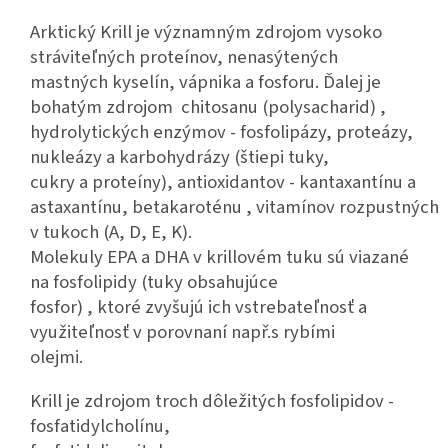
Arktický Krill je významným zdrojom vysoko
stráviteľných proteínov, nenasýtených
mastných kyselín, vápnika a fosforu. Ďalej je
bohatým zdrojom chitosanu (polysacharid) ,
hydrolytických enzýmov - fosfolipázy, proteázy,
nukleázy a karbohydrázy (štiepi tuky,
cukry a proteíny), antioxidantov - kantaxantínu a
astaxantínu, betakaroténu , vitamínov rozpustných
v tukoch (A, D, E, K).
Molekuly EPA a DHA v krillovém tuku sú viazané
na fosfolipidy (tuky obsahujúce
fosfor) , ktoré zvyšujú ich vstrebateľnosť a
využiteľnosť v porovnaní např.s rybími
olejmi.
Krill je zdrojom troch dôležitých fosfolipidov -
fosfatidylcholínu,