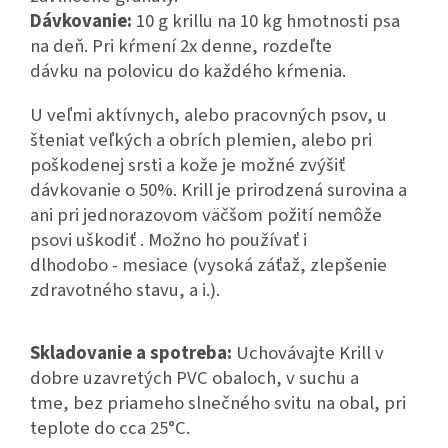
Dávkovanie:
10 g krillu na 10 kg hmotnosti psa
na deň. Pri kŕmení 2x denne, rozdeľte
dávku na polovicu do každého kŕmenia.
U veľmi aktívnych, alebo pracovných psov, u
šteniat veľkých a obrích plemien, alebo pri
poškodenej srsti a kože je možné zvýšiť
dávkovanie o 50%. Krill je prirodzená surovina a
ani pri jednorazovom väčšom požití nemôže
psovi uškodiť . Možno ho používať i
dlhodobo - mesiace (vysoká záťaž, zlepšenie
zdravotného stavu, a i.).
Skladovanie a spotreba:
Uchovávajte Krill v
dobre uzavretých PVC obaloch, v suchu a
tme, bez priameho slnečného svitu na obal, pri
teplote do cca 25°C.