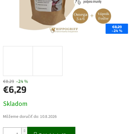
€8,29
–24 %
€8,29
–24 %
€6,29
Jednotková
Skladom
cena:
Môžeme doručiť do:
10.8.2026