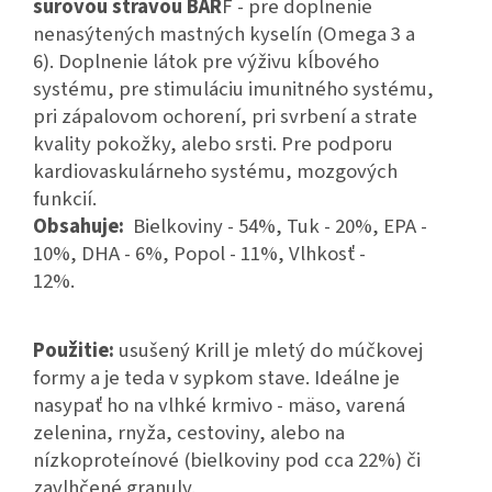
surovou stravou BAR
F - pre doplnenie
nenasýtených mastných kyselín (Omega 3 a
6). Doplnenie látok pre výživu kĺbového
systému, pre stimuláciu imunitného systému,
pri zápalovom ochorení, pri svrbení a strate
kvality pokožky, alebo srsti. Pre podporu
kardiovaskulárneho systému, mozgových
funkcií.
Obsahuje:
Bielkoviny - 54%, Tuk - 20%, EPA -
10%, DHA - 6%, Popol - 11%, Vlhkosť -
12%.
Použitie:
usušený Krill je mletý do múčkovej
formy a je teda v sypkom stave. Ideálne je
nasypať ho na vlhké krmivo - mäso, varená
zelenina, rnyža, cestoviny, alebo na
nízkoproteínové (bielkoviny pod cca 22%) či
zavlhčené granuly.