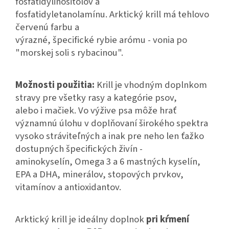
fosfatidylinositolov a
fosfatidyletanolamínu. Arktický krill má tehlovo
červenú farbu a
výrazné, špecifické rybie arómu - vonia po
"morskej soli s rybacinou".
Možnosti použitia:
Krill je vhodným doplnkom
stravy pre všetky rasy a kategórie psov,
alebo i mačiek. Vo výžive psa môže hrať
významnú úlohu v doplňovaní širokého spektra
vysoko stráviteľných a inak pre neho len ťažko
dostupných špecifických živín -
aminokyselín, Omega 3 a 6 mastných kyselín,
EPA a DHA, minerálov, stopových prvkov,
vitamínov a antioxidantov.
Arktický krill je ideálny doplnok
pri kŕmení