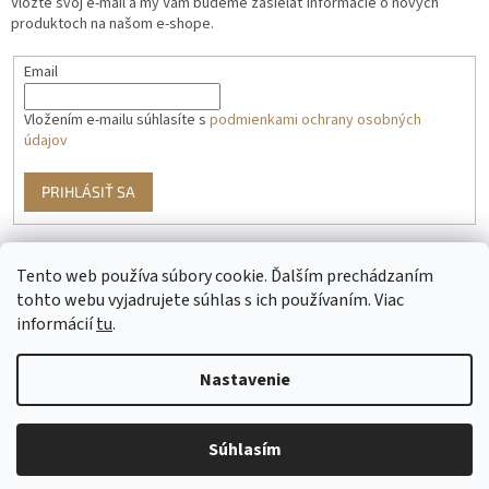
Vložte svoj e-mail a my Vám budeme zasielať informácie o nových
produktoch na našom e-shope.
Email
Vložením e-mailu súhlasíte s
podmienkami ochrany osobných
údajov
PRIHLÁSIŤ SA
Tento web používa súbory cookie. Ďalším prechádzaním
g
tohto webu vyjadrujete súhlas s ich používaním. Viac
informácií
tu
.
Nastavenie
Vytvoril Shoptet
Súhlasím
Copyright 2026
HIPPOGRIFF.sk
. Všetky práva vyhradené.