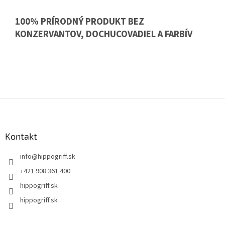
100% PRÍRODNÝ PRODUKT BEZ
KONZERVANTOV, DOCHUCOVADIEL A FARBÍV
Z
á
p
ä
Kontakt
t
info
@
hippogriff.sk
i
e
+421 908 361 400
hippogriff.sk
hippogriff.sk