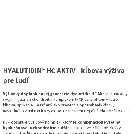
HYALUTIDIN® HC AKTIV - kĺbová výživa
pre ľudí
Výživový doplnok novej generácie Hyalutidin HC Aktiv
je unikátny
svojim hyalurón-chondroitín komplexom (HCK), s efektom vnútro
kĺbovej aplikácie. Je určený ako prevencia opotrebenia kĺbov,
následného vzniku artrózy alebo k zabráneniu jej ďalšieho rozširovania.
HCK obsahuje výživový komplex, ktorý
je kombináciou kyseliny
hyalurónovej a chondroitín sulfátu
. Tieto dve základné zložky
tekutiny
dopĺňajú prírodné zdroje synoviálnej tekutiny v tele
.