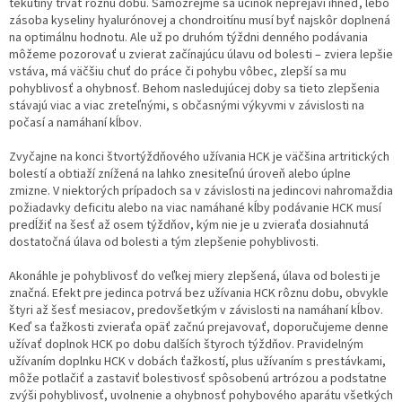
tekutiny trvať rôznu dobu. Samozrejme sa účinok neprejaví ihneď, lebo
zásoba kyseliny hyalurónovej a chondroitínu musí byť najskôr doplnená
na optimálnu hodnotu. Ale už po druhóm týždni denného podávania
môžeme pozorovať u zvierat začínajúcu úlavu od bolesti – zviera lepšie
vstáva, má väčšiu chuť do práce či pohybu vôbec, zlepší sa mu
pohyblivosť a ohybnosť. Behom nasledujúcej doby sa tieto zlepšenia
stávajú viac a viac zreteľnými, s občasnými výkyvmi v závislosti na
počasí a namáhaní kĺbov.
Zvyčajne na konci štvortýždňového užívania HCK je väčšina artritických
bolestí a obtiaží znížená na lahko znesiteľnú úroveň alebo úplne
zmizne. V niektorých prípadoch sa v závislosti na jedincovi nahromaždia
požiadavky deficitu alebo na viac namáhané kĺby podávanie HCK musí
predĺžiť na šesť až osem týždňov, kým nie je u zvieraťa dosiahnutá
dostatočná úlava od bolesti a tým zlepšenie pohyblivosti.
Akonáhle je pohyblivosť do veľkej miery zlepšená, úlava od bolesti je
značná. Efekt pre jedinca potrvá bez užívania HCK rôznu dobu, obvykle
štyri až šesť mesiacov, predovšetkým v závislosti na namáhaní kĺbov.
Keď sa ťažkosti zvieraťa opäť začnú prejavovať, doporučujeme denne
užívať doplnok HCK po dobu dalších štyroch týždňov. Pravidelným
užívaním doplnku HCK v dobách ťažkostí, plus užívaním s prestávkami,
môže potlačiť a zastaviť bolestivosť spôsobenú artrózou a podstatne
zvýši pohyblivosť, uvolnenie a ohybnosť pohybového aparátu všetkých