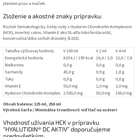
plemien psov a mačiek.
Zloženie a akostné znaky prípravku:
Roztok farmakologicky čistej vody s Hyaluron-Chondroitin-Komplexom
(HCK), Invertný cukor, Vitamín E ako DL-alfa-tokoferolacetát,
konzervačná látka sorbát-draselný (E202).
Tabuľka výživovej hodnoty
V 100 ml
V 2 ml
V 4 ml
V
Energetická hodnota
820 kJ / 195 kcal
16,4 / 3,9
32,8 / 7,8
4
Bielkovina
0,0 g
0,0 g
0,0 g
0
Sacharidy
45,0 g
0,9 g
1,8 g
2
Tuky
0,0 g
0,0 g
0,0 g
0
Vitamín E
50,0 mg
1,0 mg
2,0 mg
Hyaluron-Chondroitin-Komplex
2.500,0 mg
50,0 mg
100,0 mg
Obsah balenia:
125 ml, 250 ml
Výrobná šarža / Minimálna trvanlivosť: viď tlač na uzáveri
Vhodnosť užívania HCK v prípravku
“HYALUTIDIN® DC AKTIV” doporučujeme
predovšetkým: