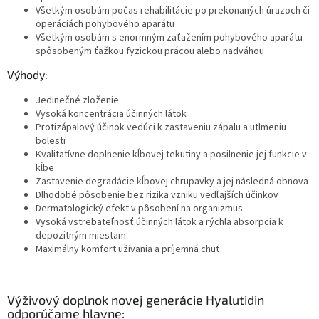
Všetkým osobám počas rehabilitácie po prekonaných úrazoch či
operáciách pohybového aparátu
Všetkým osobám s enormným zaťažením pohybového aparátu
spôsobeným ťažkou fyzickou prácou alebo nadváhou
Výhody:
Jedinečné zloženie
Vysoká koncentrácia účinných látok
Protizápalový účinok vedúci k zastaveniu zápalu a utlmeniu
bolesti
Kvalitatívne doplnenie kĺbovej tekutiny a posilnenie jej funkcie v
kĺbe
Zastavenie degradácie kĺbovej chrupavky a jej následná obnova
Dlhodobé pôsobenie bez rizika vzniku vedľajších účinkov
Dermatologický efekt v pôsobení na organizmus
Vysoká vstrebateľnosť účinných látok a rýchla absorpcia k
depozitným miestam
Maximálny komfort užívania a príjemná chuť
Výživový doplnok novej generácie Hyalutidin
odporúčame hlavne: