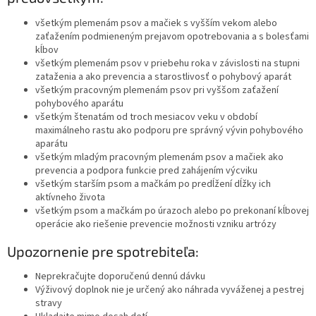
všetkým plemenám psov a mačiek s vyšším vekom alebo
zaťažením podmieneným prejavom opotrebovania a s bolesťami
kĺbov
všetkým plemenám psov v priebehu roka v závislosti na stupni
zataženia a ako prevencia a starostlivosť o pohybový aparát
všetkým pracovným plemenám psov pri vyššom zaťažení
pohybového aparátu
všetkým štenatám od troch mesiacov veku v období
maximálneho rastu ako podporu pre správný vývin pohybového
aparátu
všetkým mladým pracovným plemenám psov a mačiek ako
prevencia a podpora funkcie pred zahájením výcviku
všetkým starším psom a mačkám po predĺžení dĺžky ich
aktívneho života
všetkým psom a mačkám po úrazoch alebo po prekonaní kĺbovej
operácie ako riešenie prevencie možnosti vzniku artrózy
Upozornenie pre spotrebiteľa:
Neprekračujte doporučenú dennú dávku
Výživový doplnok nie je určený ako náhrada vyváženej a pestrej
stravy