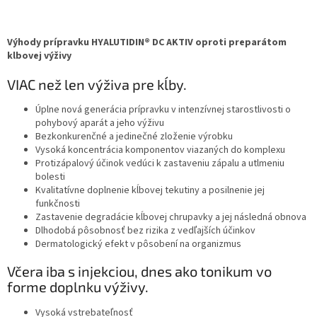
Výhody prípravku HYALUTIDIN® DC AKTIV oproti preparátom
klbovej výživy
VIAC než len výživa pre kĺby.
Úplne nová generácia prípravku v intenzívnej starostlivosti o
pohybový aparát a jeho výživu
Bezkonkurenčné a jedinečné zloženie výrobku
Vysoká koncentrácia komponentov viazaných do komplexu
Protizápalový účinok vedúci k zastaveniu zápalu a utlmeniu
bolesti
Kvalitatívne doplnenie kĺbovej tekutiny a posilnenie jej
funkčnosti
Zastavenie degradácie kĺbovej chrupavky a jej následná obnova
Dlhodobá pôsobnosť bez rizika z vedľajších účinkov
Dermatologický efekt v pôsobení na organizmus
Včera iba s injekciou, dnes ako tonikum vo
forme doplnku výživy.
Vysoká vstrebateľnosť