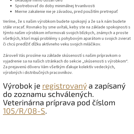
Ukladajte mimo dosah detí
Spotrebovať do doby minimálnej trvanlivosti
Mierne zakalenie nie je závadou, pred použitím pretrepať
Veríme, že s našim výrobkom budete spokojný a že sa k nám budete
stále vracať. Rovnako by sme uvítali, keby ste na základe spokojnosti s
týmto našim výrobkom informovali svojich blízkych, známych a proste
všetkých, ktorí majú problémy s pohybovým aparátom u svojich zvierat
či chcú predĺžiť dĺžku aktívneho veku svojich miláčikov.
Zároveň Vás prosíme na základe skúseností s našim prípravkom o
vyjadrenie sa na našich stránkach do sekcie „skúsenosti s výrobkom“.
Za prejavenú dôveru Vám všetkým ďakuje kolektív vedeckých,
výrobných i distribučných pracovníkov.
Výrobok je
registrovaný
a zapísaný
do zoznamu schválených.
Veterinárna príprava pod číslom
105/R/08-S
.