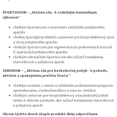
ŠPORTOVCOM – „Aktívna sila - k stabilným maximálnym
výkonom“
všetkým športovcom s enormným zaťažením pohybového
aparátu
všetkej športujúcej mládeži a juniorom pre bezproblémový vývin
a vývoj pohybového aparátu
všetkým športovcom pre regeneráciu po prekonaných úrazoch
či operáciách pohybového aparátu
všetkým rekreačným športovcom ako súčasť komplexnej
starostlivosti o pohybový aparát
SENIOROM – „ Aktívna sila pre bezbolestný pohyb - k pohode,
aktivite a spokojnému prežitiu života “
všetkým osobám s vekom a zaťažením podmieneným prejavom
opotrebovania, s bolesťami kĺbov a stavcov chrbtice
všetkým seniorom pre bezproblémový a bezbolestný pohyb
vedúci k aktivite a pohode, ako súčasť komplexnej starostlivosti
o pohybový aparát
Okrem týchto dvoch skupín produkt ďalej odporúčame