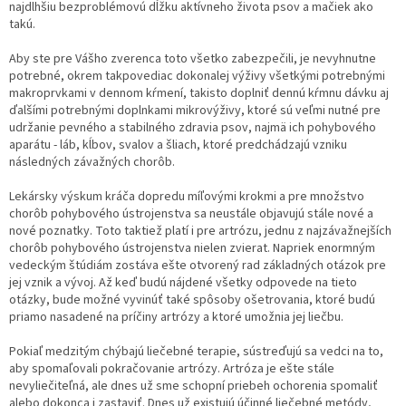
najdlhšiu bezproblémovú dĺžku aktívneho života psov a mačiek ako
takú.
Aby ste pre Vášho zverenca toto všetko zabezpečili, je nevyhnutne
potrebné, okrem takpovediac dokonalej výživy všetkými potrebnými
makroprvkami v dennom kŕmení, takisto doplniť dennú kŕmnu dávku aj
ďalšími potrebnými doplnkami mikrovýživy, ktoré sú veľmi nutné pre
udržanie pevného a stabilného zdravia psov, najmä ich pohybového
aparátu - láb, kĺbov, svalov a šliach, ktoré predchádzajú vzniku
následných závažných chorôb.
Lekársky výskum kráča dopredu míľovými krokmi a pre množstvo
chorôb pohybového ústrojenstva sa neustále objavujú stále nové a
nové poznatky. Toto taktiež platí i pre artrózu, jednu z najzávažnejších
chorôb pohybového ústrojenstva nielen zvierat. Napriek enormným
vedeckým štúdiám zostáva ešte otvorený rad základných otázok pre
jej vznik a vývoj. Až keď budú nájdené všetky odpovede na tieto
otázky, bude možné vyvinúť také spôsoby ošetrovania, ktoré budú
priamo nasadené na príčiny artrózy a ktoré umožnia jej liečbu.
Pokiaľ medzitým chýbajú liečebné terapie, sústreďujú sa vedci na to,
aby spomaľovali pokračovanie artrózy. Artróza je ešte stále
nevyliečiteľná, ale dnes už sme schopní priebeh ochorenia spomaliť
alebo dokonca i zastaviť. Dnes už existujú účinné liečebné metódy,