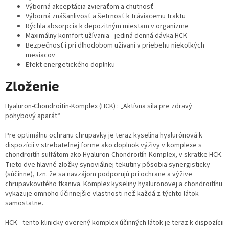
Výborná akceptácia zvieraťom a chutnosť
Výborná znášanlivosť a šetrnosť k tráviacemu traktu
Rýchla absorpcia k depozitným miestam v organizme
Maximálny komfort užívania - jediná denná dávka HCK
Bezpečnosť i pri dlhodobom užívaní v priebehu niekoľkých
mesiacov
Efekt energetického doplnku
Zloženie
Hyaluron-Chondroitin-Komplex (HCK) : „Aktívna sila pre zdravý
pohybový aparát“
Pre optimálnu ochranu chrupavky je teraz kyselina hyalurónová k
dispozícii v strebateľnej forme ako doplnok výživy v komplexe s
chondroitín sulfátom ako Hyaluron-Chondroitín-Komplex, v skratke HCK.
Tieto dve hlavné zložky synoviálnej tekutiny pôsobia synergisticky
(súčinne), tzn. že sa navzájom podporujú pri ochrane a výžive
chrupavkovitého tkaniva. Komplex kyseliny hyaluronovej a chondroitínu
vykazuje omnoho účinnejšie vlastnosti než každá z týchto látok
samostatne.
HCK - tento klinicky overený komplex účinných látok je teraz k dispozícii