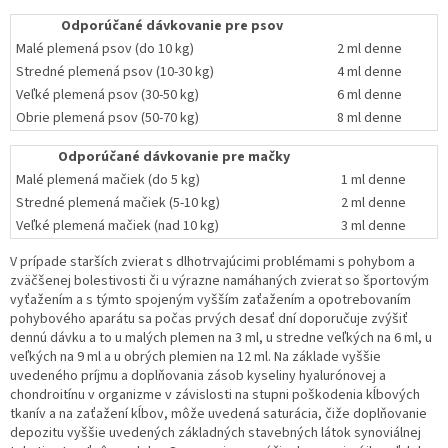
Odporúčané dávkovanie pre psov
Malé plemená psov (do 10 kg)
2 ml denne
Stredné plemená psov (10-30 kg)
4 ml denne
Veľké plemená psov (30-50 kg)
6 ml denne
Obrie plemená psov (50-70 kg)
8 ml denne
Odporúčané dávkovanie pre mačky
Malé plemená mačiek (do 5 kg)
1 ml denne
Stredné plemená mačiek (5-10 kg)
2 ml denne
Veľké plemená mačiek (nad 10 kg)
3 ml denne
V prípade starších zvierat s dlhotrvajúcimi problémami s pohybom a
zväčšenej bolestivosti či u výrazne namáhaných zvierat so športovým
vyťažením a s týmto spojeným vyšším zaťažením a opotrebovaním
pohybového aparátu sa počas prvých desať dní doporučuje zvýšiť
dennú dávku a to u malých plemen na 3 ml, u stredne veľkých na 6 ml, u
veľkých na 9 ml a u obrých plemien na 12 ml. Na základe vyššie
uvedeného príjmu a doplňovania zásob kyseliny hyalurónovej a
chondroitínu v organizme v závislosti na stupni poškodenia kĺbových
tkanív a na zaťažení kĺbov, môže uvedená saturácia, čiže doplňovanie
depozitu vyššie uvedených základných stavebných látok synoviálnej