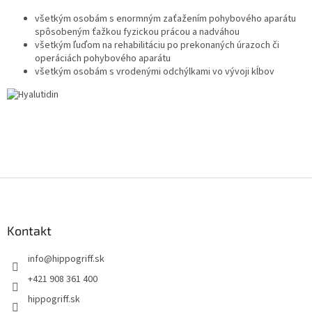
všetkým osobám s enormným zaťažením pohybového aparátu
spôsobeným ťažkou fyzickou prácou a nadváhou
všetkým ľuďom na rehabilitáciu po prekonaných úrazoch či
operáciách pohybového aparátu
všetkým osobám s vrodenými odchýlkami vo vývoji kĺbov
Z
á
p
ä
Kontakt
t
info
@
hippogriff.sk
i
e
+421 908 361 400
hippogriff.sk