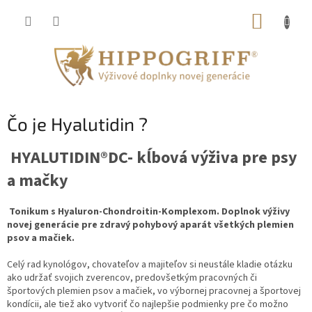
Prejsť
NÁKUP
na
obsah
KOŠÍK
Čo je Hyalutidin ?
HYALUTIDIN®DC- kĺbová výživa pre psy
a mačky
Tonikum s Hyaluron-Chondroitin-Komplexom. Doplnok výživy
novej generácie pre zdravý pohybový aparát všetkých plemien
psov a mačiek.
Celý rad kynológov, chovateľov a majiteľov si neustále kladie otázku
ako udržať svojich zverencov, predovšetkým pracovných či
športových plemien psov a mačiek, vo výbornej pracovnej a športovej
kondícii, ale tiež ako vytvoriť čo najlepšie podmienky pre čo možno