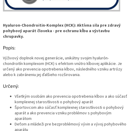
Hyaluron-Chondroitin-Komplex (HCK): Aktívna sila pre zdravý
pohybový aparát človeka - pre ochranu kĺbu a výstavbu
chrupavky.
Popis:
Výživový doplnok novej generácie, unikátny svojim hyalurón-
chondroitín komplexom (HCK) s efektom vnútro kĺbovej aplikácie. Je
určený ako prevencia opotrebenia kĺbov, následného vzniku artrózy
alebo k zabráneniu jej ďalšieho rozširovania.
Určený:
Všetkým osobám ako prevencia opotrebenia kĺbov a ako súčasť
komplexnej starostlivosti o pohybový aparát
Športovcom ako súčasť komplexnej starostlivosti o pohybový
aparát a ako prevencia vzniku problémov s pohybovým
aparátom
Deťom a mládeži pre bezproblémový vývin a vývoj pohybového
aparátu