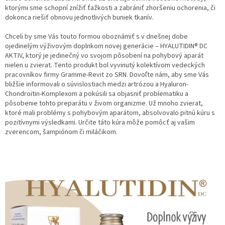
ktorými sme schopní znížiť ťažkosti a zabrániť zhoršeniu ochorenia, či
dokonca riešiť obnovu jednotlivých buniek tkanív.
Chceli by sme Vás touto formou oboznámiť s v dnešnej dobe
ojedinelým výživovým doplnkom novej generácie – HYALUTIDIN® DC
AKTIV, ktorý je jedinečný vo svojom pôsobení na pohybový aparát
nielen u zvierat. Tento produkt bol vyvinutý kolektívom vedeckých
pracovníkov firmy Gramme-Revit zo SRN. Dovoľte nám, aby sme Vás
bližšie informovali o súvislostiach medzi artrózou a Hyaluron-
Chondroitin-Komplexom a pokúsili sa objasniť problematiku a
pôsobenie tohto preparátu v živom organizme. Už mnoho zvierat,
ktoré mali problémy s pohybovým aparátom, absolvovalo pitnú kúru s
pozitívnymi výsledkami. Určite táto kúra môže pomôcť aj vašim
zverencom, šampiónom či miláčikom.