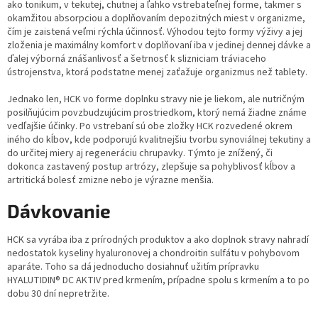
ako tonikum, v tekutej, chutnej a ľahko vstrebateľnej forme, takmer s
okamžitou absorpciou a doplňovaním depozitných miest v organizme,
čím je zaistená veľmi rýchla účinnosť. Výhodou tejto formy výživy a jej
zloženia je maximálny komfort v doplňovaní iba v jedinej dennej dávke a
ďalej výborná znášanlivosť a šetrnosť k slizniciam tráviaceho
ústrojenstva, ktorá podstatne menej zaťažuje organizmus než tablety.
Jednako len, HCK vo forme doplnku stravy nie je liekom, ale nutričným
posilňujúcim povzbudzujúcim prostriedkom, ktorý nemá žiadne známe
vedľajšie účinky. Po vstrebaní sú obe zložky HCK rozvedené okrem
iného do kĺbov, kde podporujú kvalitnejšiu tvorbu synoviálnej tekutiny a
do určitej miery aj regeneráciu chrupavky. Týmto je znížený, či
dokonca zastavený postup artrózy, zlepšuje sa pohyblivosť kĺbov a
artritická bolesť zmizne nebo je výrazne menšia.
Dávkovanie
HCK sa vyrába iba z prírodných produktov a ako doplnok stravy nahradí
nedostatok kyseliny hyaluronovej a chondroitin sulfátu v pohybovom
aparáte. Toho sa dá jednoducho dosiahnuť užitím prípravku
HYALUTIDIN® DC AKTIV pred krmením, prípadne spolu s krmením a to po
dobu 30 dní nepretržite.