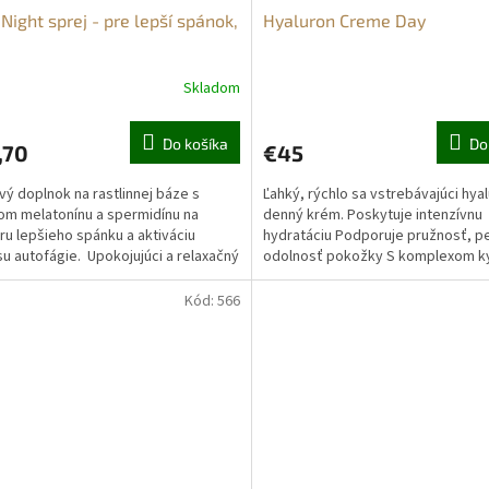
 Night sprej - pre lepší spánok,
Hyaluron Creme Day
Skladom
Do košíka
Do
,70
€45
vý doplnok na rastlinnej báze s
Ľahký, rýchlo sa vstrebávajúci hya
m melatonínu a spermidínu na
denný krém. Poskytuje intenzívnu
u lepšieho spánku a aktiváciu
hydratáciu Podporuje pružnosť, p
u autofágie. Upokojujúci a relaxačný
odolnosť pokožky S komplexom ky
.
hyalurónovej s...
Kód:
566