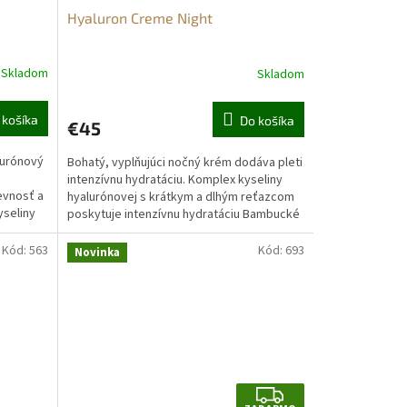
Hyaluron Creme Night
Skladom
Skladom
 košíka
Do košíka
€45
lurónový
Bohatý, vyplňujúci nočný krém dodáva pleti
intenzívnu hydratáciu. Komplex kyseliny
evnosť a
hyalurónovej s krátkym a dlhým reťazcom
seliny
poskytuje intenzívnu hydratáciu Bambucké
maslo a...
Kód:
563
Kód:
693
Novinka
Z