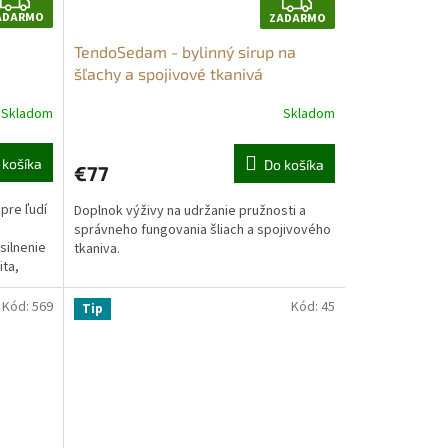
Z
Z
ADARMO
ZADARMO
A
A
TendoSedam - bylinný sirup na
D
D
šľachy a spojivové tkanivá
A
A
Skladom
Skladom
R
R
Priemerné
hodnotenie
M
M
produktu
 košíka
Do košíka
€77
je
O
O
4,5
pre ľudí
Doplnok výživy na udržanie pružnosti a
z
správneho fungovania šliach a spojivového
5
silnenie
tkaniva.
hviezdičiek.
ita,
Kód:
569
Kód:
45
Tip