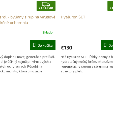
Z
ZADARMO
Z
A
erol - bylinný sirup na vírusové
Hyaluron SET
D
ekčné ochorenia
A
Skladom
R
erné
tenie
M
ktu
Do košíka
Do
€130
O
vý doplnok novej generácie pre ľudí.
Náš Hyaluron SET - ľahký denný a 
rol je účinný najmä pri vírusových a
hydratačný nočný krém. Intenzívn
ných ochoreniach. Pôsobí na
regeneračne sérum a sérum na reg
ičiek.
ickú imunitu, ktorá umožňuje
štruktúry pleti.
ť sa na...
O
v
l
á
d
a
c