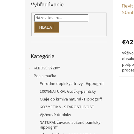
u
t
Vyhľadávanie
Revit
k
o
50ml
t
v
o
v
HĽADAŤ
€42
Preskočiť
Výživo
Kategórie
kategórie
obsaho
podpor
KĹBOVÉ VÝŽIVY
proces
Pes a mačka
účinok
Prírodné doplnky stravy - Hippogriff
100%NATURAL Guličky-pamlsky
Oleje do krmiva natural - Hippogriff
KOZMETIKA - STAROSTLIVOSŤ
Výživové doplnky
NATURAL žuvacie sušené pamlsky-
Hippogriff