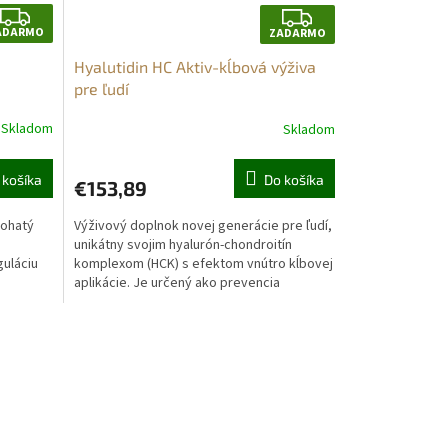
Z
Z
ADARMO
ZADARMO
A
A
Hyalutidin HC Aktiv-kĺbová výživa
D
D
pre ľudí
A
A
Skladom
Skladom
R
R
Priemerné
hodnotenie
M
M
produktu
 košíka
Do košíka
€153,89
je
O
O
4,6
bohatý
Výživový doplnok novej generácie pre ľudí,
z
e
unikátny svojim hyalurón-chondroitín
5
uláciu
komplexom (HCK) s efektom vnútro kĺbovej
hviezdičiek.
aplikácie. Je určený ako prevencia
opotrebenia kĺbov,...