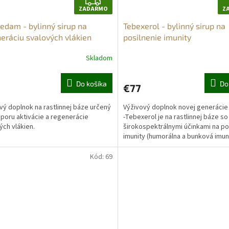
Z
ZADARMO
Z
A
dam - bylinný sirup na
Tebexerol - bylinný sirup na
D
eráciu svalových vlákien
posilnenie imunity
A
Skladom
R
erné
Priemerné
tenie
hodnotenie
M
ktu
produktu
Do košíka
Do
€77
je
O
4,7
vý doplnok na rastlinnej báze určený
Výživový doplnok novej generácie 
z
poru aktivácie a regenerácie
-Tebexerol je na rastlinnej báze so
5
ých vlákien.
širokospektrálnymi účinkami na po
ičiek.
hviezdičiek.
imunity (humorálna a bunková imun
vrodená imunita,...
Kód:
69