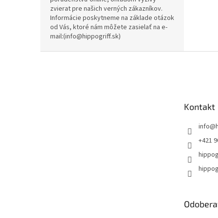
zvierat pre našich verných zákazníkov.
Informácie poskytneme na základe otázok
od Vás, ktoré nám môžete zasielať na e-
mail:(info@hippogriff.sk)
Z
á
p
ä
t
Kontakt
i
e
info
@
+421 9
hippog
hippog
Odobera