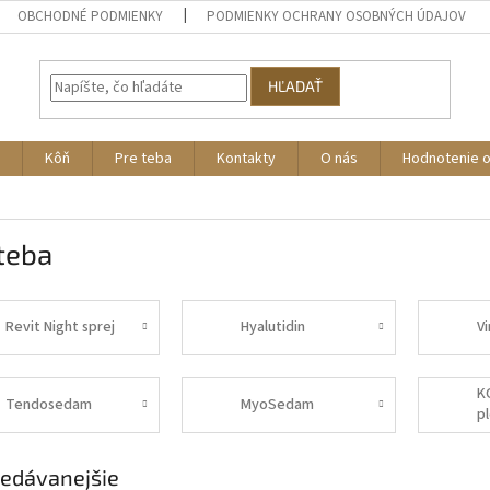
OBCHODNÉ PODMIENKY
PODMIENKY OCHRANY OSOBNÝCH ÚDAJOV
HĽADAŤ
Kôň
Pre teba
Kontakty
O nás
Hodnotenie 
teba
Revit Night sprej
Hyalutidin
V
K
Tendosedam
MyoSedam
p
s
edávanejšie