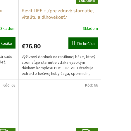
ZADARMO
A
m
Revit LIFE + /pre zdravé starnutie,
D
vitalitu a dlhovekosť/
A
Skladom
Skladom
R
Priemerné
hodnotenie
M
produktu
 košíka
Do košíka
€76,80
je
O
5,0
kú sadu
Výživový doplnok na rastlinnej báze, ktorý
z
pleť.
spomaľuje starnutie vďaka vysokým
5
dávkam komplexu PHYTOREVIT.Obsahuje
hviezdičiek.
extrakt z liečivej huby čaga, spermidín,
kolagénové peptidy a...
Kód:
63
Kód:
66