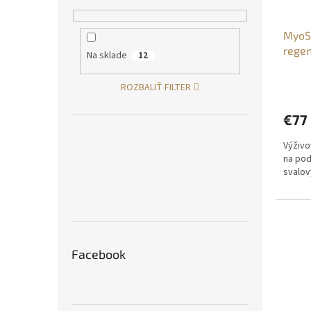
MyoSe
regen
Na sklade
12
Priem
ROZBALIŤ FILTER
hodno
produ
€77
je
4,3
Výživo
z
na pod
5
svalov
hviezd
Facebook