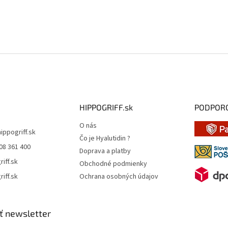
i
e
p
r
v
k
y
v
ý
p
i
HIPPOGRIFF.sk
PODPOR
s
u
O nás
hippogriff.sk
Čo je Hyalutidin ?
08 361 400
Doprava a platby
riff.sk
Obchodné podmienky
riff.sk
Ochrana osobných údajov
ť newsletter