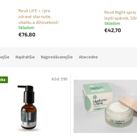
Revit LIFE + /pre
Revit Night sprej
zdravé starnutie,
lepší spánok, 50
vitalitu a dlhovekosť/
Skladom
Skladom
€42,70
€76,80
nejšie
Najdrahšie
Najpredávanejšie
Abecedne
Kód:
590
nka