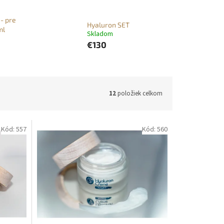
 - pre
Hyaluron SET
ml
Skladom
€130
12
položiek celkom
Kód:
557
Kód:
560