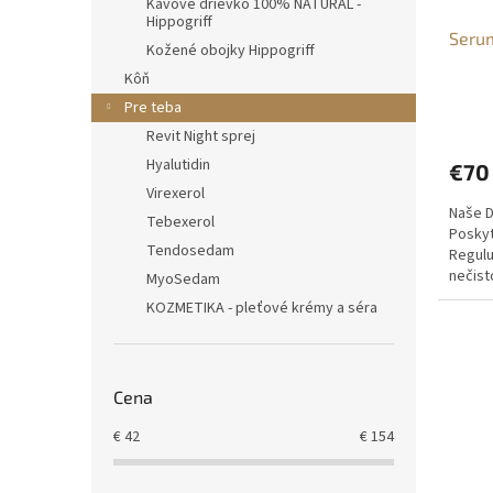
Kávové drievko 100% NATURAL -
Hippogriff
Seru
Kožené obojky Hippogriff
Kôň
Pre teba
Revit Night sprej
Hyalutidin
€70
Virexerol
Naše D
Tebexerol
Poskyt
Tendosedam
Regulu
nečist
MyoSedam
štruktú
KOZMETIKA - pleťové krémy a séra
Cena
€
42
€
154