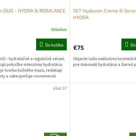
m DUO - HYDRA & REBALANCE
SET Hyaluron Creme & Seru
HYDRA
Skladom
Do košíka
Do
€75
UO - hydratačné a regulačné sérum.
Objavte našu exkluzívnu kozmetic
ujú pokožke intenzívnu hydratáciu.
pre dokonalú hydratáciu a žiarivú 
je tvorbu kožného mazu, redukuje
oty a zabezpečuje rovnomernú
ru pleti....
Kód:
57