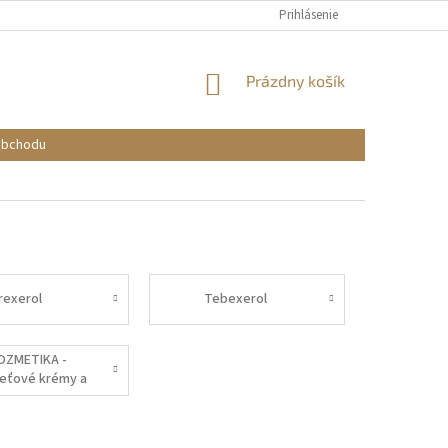
Prihlásenie
NÁKUPNÝ
Prázdny košík
KOŠÍK
obchodu
irexerol
Tebexerol
OZMETIKA -
leťové krémy a
éra