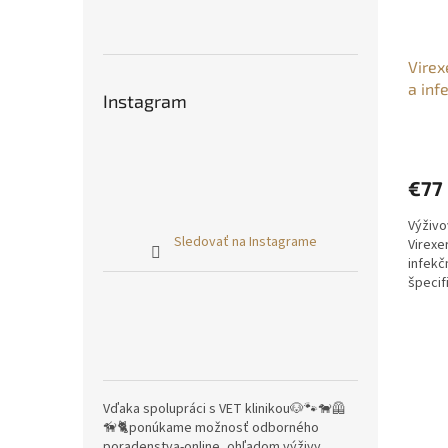
Virex
a inf
Instagram
Priem
hodno
produ
€77
je
4,9
Výživo
z
Sledovať na Instagrame
Virexe
5
infekč
hviezd
špecif
zamera
Vďaka spolupráci s VET klinikou🐶🐾🐕‍🦺
🦮🐈ponúkame možnosť odborného
poradenstva-online, ohľadom výživy