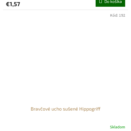
Do košíka
€1,57
je
5,0
z
Kód:
192
5
hviezdičiek.
Bravčové ucho sušené Hippogriff
Skladom
Priemerné