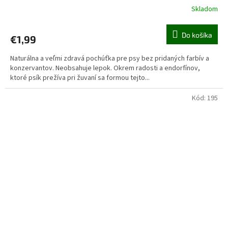
Skladom
Priemerné
hodnotenie
produktu
Do košíka
€1,99
je
5,0
Naturálna a veľmi zdravá pochúťka pre psy bez pridaných farbív a
z
konzervantov. Neobsahuje lepok. Okrem radosti a endorfínov,
5
ktoré psík prežíva pri žuvaní sa formou tejto...
hviezdičiek.
Kód:
195