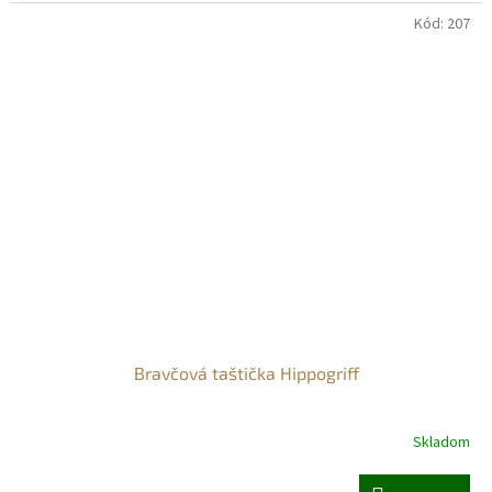
Kód:
207
Bravčová taštička Hippogriff
Skladom
Priemerné
hodnotenie
produktu