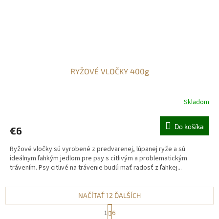
RYŽOVÉ VLOČKY 400g
Skladom
Do košíka
€6
Ryžové vločky sú vyrobené z predvarenej, lúpanej ryže a sú
ideálnym ľahkým jedlom pre psy s citlivým a problematickým
trávením. Psy citlivé na trávenie budú mať radosť z ľahkej...
NAČÍTAŤ 12 ĎALŠÍCH
S
1
6
t