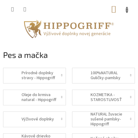
Prejsť
NÁKUP
na
obsah
KOŠÍK
Pes a mačka
Prírodné doplnky
100%NATURAL
stravy - Hippogriff
Guličky-pamlsky
Oleje do krmiva
KOZMETIKA -
natural - Hippogriff
STAROSTLIVOSŤ
NATURAL žuvacie
Výživové doplnky
sušené pamlsky-
Hippogriff
Kávové drievko