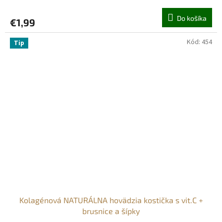
hodnotenie
produktu
Do košíka
€1,99
je
5,0
z
Kód:
454
Tip
5
hviezdičiek.
Kolagénová NATURÁLNA hovädzia kostička s vit.C +
brusnice a šípky