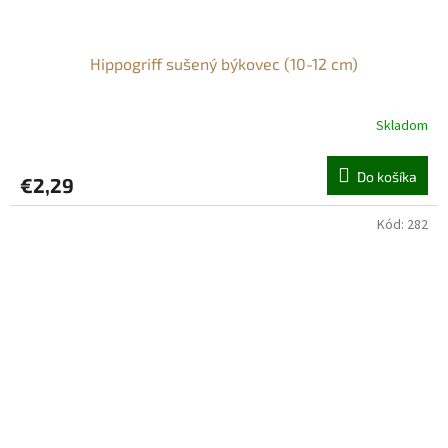
Hippogriff sušený býkovec (10-12 cm)
Skladom
Priemerné
hodnotenie
produktu
Do košíka
€2,29
je
5,0
z
Kód:
282
5
hviezdičiek.