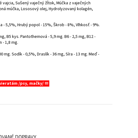
 vajcia, Sušený vaječný žĺtok, Múčka z vaječných
opná múčka, Lososový olej, Hydrolyzovaný kolagén,
a - 5,5%, Hrubý popol - 15%, Škrob - 8%, Vlhkosť - 9%.
 mg, B5 kys. Pantothemová - 5,9 mg. B6 - 2,5 mg, B12 -
n - 1,8 mg.
00 mg. Sodík - 0,5%, Draslík - 36 mg, Síra - 13 mg. Meď -
vieratám /psy, mačky/ !!!
OVANÉ DOPRAVY