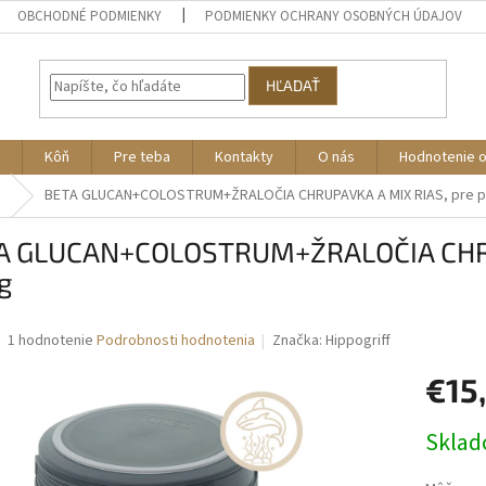
OBCHODNÉ PODMIENKY
PODMIENKY OCHRANY OSOBNÝCH ÚDAJOV
HĽADAŤ
Kôň
Pre teba
Kontakty
O nás
Hodnotenie 
á
BETA GLUCAN+COLOSTRUM+ŽRALOČIA CHRUPAVKA A MIX RIAS, pre p
A GLUCAN+COLOSTRUM+ŽRALOČIA CHRUP
g
Priemerné
1 hodnotenie
Podrobnosti hodnotenia
Značka:
Hippogriff
hodnotenie
produktu
€15
je
5,0
Jednotk
Skla
z
cena:
5
hviezdičiek.