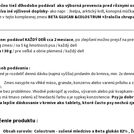
žno tiež dlhodobo podávať ako výborná prevencia pred rôznymi oc
íva iné výživové
doplnky-
ako napr. : /kelpa, arktický krill, konopná múč
e v tejto komplexnej zmesi
BETA GLUCAN &COLOSTRUM +žraločia chrupa
________________________________________________________________
ne:
podávať KAŽDÝ DEŇ cca 2 mesiace
, po zlepšení možno prejsť na pr
g
zmesi / na 5 kg hmotnosti psa / každý deň
 ! 30 g
/ pre veľké a obrie plemená / každý deň
ob podávania :
né je rozdeliť dennú dávku (najmä vyššiu) pridaním do krmiva, min. 2x denn
Zmes
nasypte
na vlhké mäso, granule, konzervu alebo varenú prílohu a z
me bez problémov. Vhodné pokropiť aj vodou, vývarom alebo pár kvapkami 
 má tmavo zelenú až hnedastú farbu a je sypkej konzistencie.
Psy ju dobr
a lepšie dávkovanie v krmive ako tablety, ktoré často psy nechcú zj
ženie produktu :
Obsah surovín:
Colostrum - sušené mledzivo a Beta glukán 82% , Ž