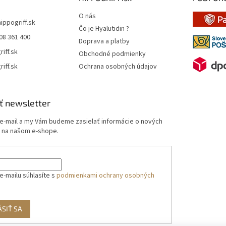
O nás
hippogriff.sk
Čo je Hyalutidin ?
08 361 400
Doprava a platby
riff.sk
Obchodné podmienky
riff.sk
Ochrana osobných údajov
ť newsletter
 e-mail a my Vám budeme zasielať informácie o nových
 na našom e-shope.
e-mailu súhlasíte s
podmienkami ochrany osobných
ÁSIŤ SA