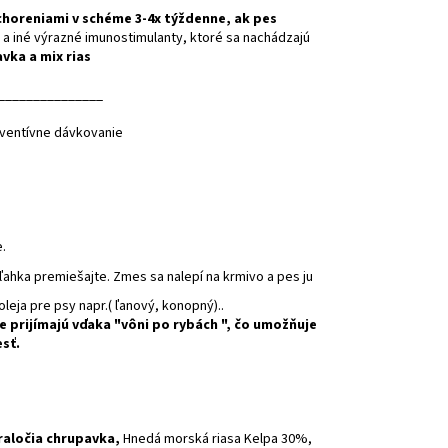
horeniami v schéme 3-4x týždenne, ak pes
ka a iné výrazné imunostimulanty, ktoré sa nachádzajú
vka a mix rias
_______________
eventívne dávkovanie
e.
ľahka premiešajte. Zmes sa nalepí na krmivo a pes ju
oleja pre psy
napr.( ľanový, konopný)..
e prijímajú vďaka "vôni po rybách ", čo umožňuje
esť.
raločia chrupavka,
Hnedá morská riasa Kelpa 30%,