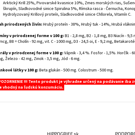
Arktický Krill 25%, Pivovarské kvasnice 10%, Zmes morských rias, Sušené
škrupín, Sladkovodné sinice Spirulina 5%, Rímska rasca - Černucha, Kon
Hydrolyzovaný Krillový proteín, Sladkovodné sinice Chllorela, Vitamín C.
h prirodzených živín:
Hrubý proteín - 38%, Hrubý tuk - 14%, Hrubá vláknin
míny v prirodzenej forme v 100 g:
B1 - 2,8 mg, B2 - 1,8 mg, B3 Niacín - 9,5
mcg, B8 = Cholín - 92 mg, vit. C - 1000 mg, D3 - 24,5 oi, E - 9,2 mg, Betakaroté
rály v prirodzenej forme v 100 g:
Vápnik - 3,4 %. Fosfor - 1,5%. Horčík - 6
g, Železo - 42 mg, Zinok - 3,5 mg, Jód - 6 mg.
nkové látky v 100 g:
Beta glukán - 500 mg. Colostrum - 500 mg.
UPOZORNENIE !!! Tento produkt je výhradne určený na podávanie iba z
je vhodný na ľudskú konzumáciu.
HIPPOGRIFF.sk
PODPOR