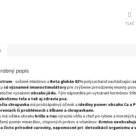
TLAČ
s
robný popis
ostrum
- sušené mledzivo a
Beta glukán
82%
polysacharid nachádzajúci
s
ky
sú
významné imunostimulátory
pre zvýšenie prirodzenej imunity pso
atočne vysokom
obsahu jódu.
Tým nápomáha pri vytváraní hormónov štítn
bolizmu tela a tak aj zdravia psa.
očia chrupavka
má protizápalový účinok a
ideálny pomer obsahu Ca a P
reniach či problémoch s kĺbami a chrupavkami.
 má vďaka obsahu
krillu a rias
výraznú vôňu a chuť po rybine a morských
žený pomer
minerálov, stopových prvkov a vitamínov.
Krmivo neobsahuje
ba čisto prírodné suroviny, napomocné pri detoxikácií organizmu a v