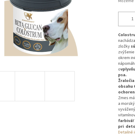
Môžeme d
Colostr
nachádza
zložky
s
zvýšenie 
okrem in
nápomáha 
o
vplyvňu
psa.
Žraloči
obsahu C
ochoreni
Zmes má
a morský
v
yvážen
vitamíno
farbivá!
pri deto
Detailné 