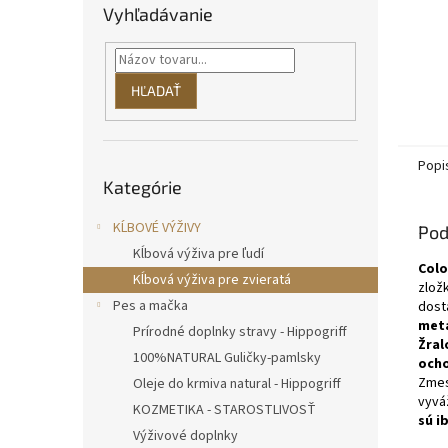
Vyhľadávanie
HĽADAŤ
Popi
Preskočiť
Kategórie
kategórie
KĹBOVÉ VÝŽIVY
Pod
Kĺbová výživa pre ľudí
Col
Kĺbová výživa pre zvieratá
zlož
Pes a mačka
dost
meta
Prírodné doplnky stravy - Hippogriff
Žral
100%NATURAL Guličky-pamlsky
ocho
Zmes
Oleje do krmiva natural - Hippogriff
v
yvá
KOZMETIKA - STAROSTLIVOSŤ
sú i
Výživové doplnky