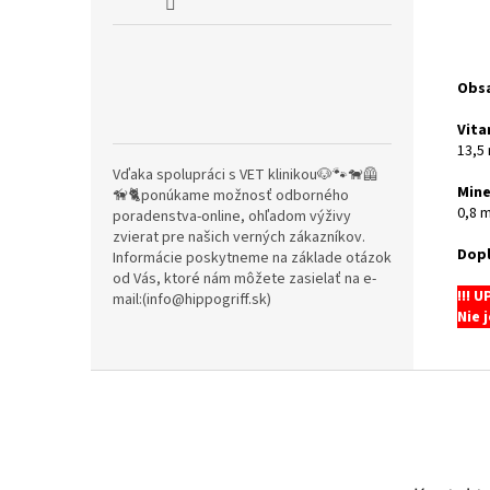
Obsa
Vita
13,5 
Vďaka spolupráci s VET klinikou🐶🐾🐕‍🦺
Mine
🦮🐈ponúkame možnosť odborného
0,8 m
poradenstva-online, ohľadom výživy
zvierat pre našich verných zákazníkov.
Dopl
Informácie poskytneme na základe otázok
od Vás, ktoré nám môžete zasielať na e-
!!! 
mail:(info@hippogriff.sk)
Nie 
Z
á
p
ä
t