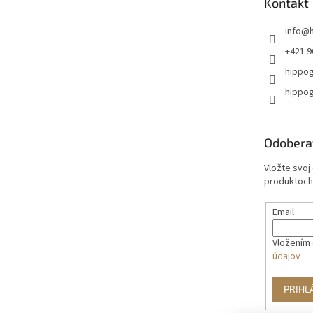
Kontakt
i
e
info
@
+421 9
hippog
hippog
Odobera
Vložte svoj
produktoch
Email
Vložením 
údajov
PRIHL