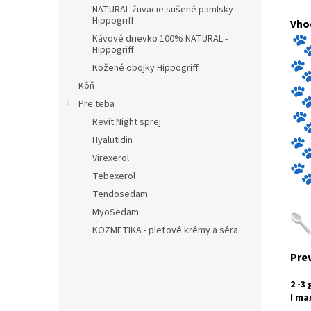
NATURAL žuvacie sušené pamlsky-
Hippogriff
Vhod
Kávové drievko 100% NATURAL -
Hippogriff
Kožené obojky Hippogriff
Kôň
Pre teba
Revit Night sprej
Hyalutidin
Virexerol
Tebexerol
Tendosedam
MyoSedam
KOZMETIKA - pleťové krémy a séra
Pre
2 -3 
! max