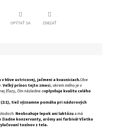
OPÝTAŤ SA
ZDIEĽAŤ
a v hlive ustricovej, jačmeni a kvasniciach.
Obe
v.
Veľký prínos tejto zmesi
, okrem iného je v
ej žľazy, čím následne o
vplyvňuje kvalitu celého
 (2:1), tiež významne pomáha pri nádorových
 plodoch.
Neobsahuje lepok ani laktózu
a má
 žiadne konzervanty, arómy ani farbivá! Všetko
ylučovaní toxínov z tela.