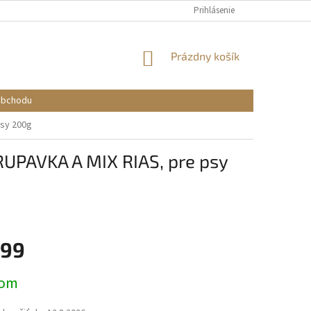
Prihlásenie
NÁKUPNÝ
Prázdny košík
KOŠÍK
obchodu
sy 200g
AVKA A MIX RIAS, pre psy
,99
ová
dom