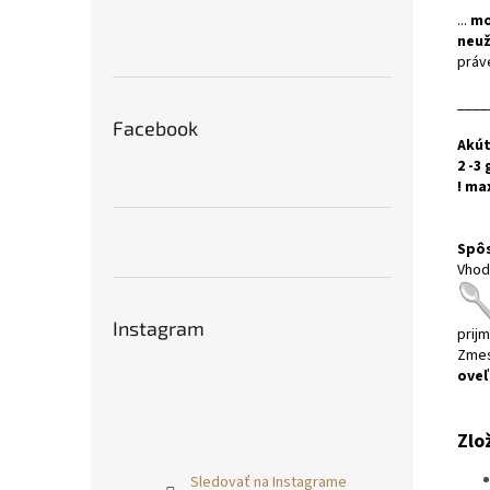
...
mo
neuž
práv
____
Facebook
Akút
2 -3 
! max
Spôs
Vhod
Instagram
prij
Zmes
oveľ
Zlo
Sledovať na Instagrame