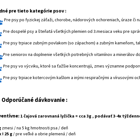
né pre tieto kategórie psov :
Pre psy po
fyzickej záťaži, chorobe, nádorových ochoreniach, úraze či 
Pre dospelé psy a šteňatá všetkých plemien od 3.mesiaca veku pre správ
Pre psy trpiace
zubným povlakom (so zápachom) a zubným kameňom, takti
Pre seniorov na doplnenie všetkých potrebných vitamínov a minerálov d
Pre psy vo výcviku, ktoré sa ťažšie koncentrujú, zmes významne podpo
Pre psy trpiace kotercovým kašlom a inými respiračnými a vírusovými och
Odporúčané dávkovanie :
ventívne:
1 čajová zarovnaná lyžička = cca 3g , podávať 3-4x týžden
g
zmesi / na 5 kg hmotnosti psa / deň
 ! 25 g
/ pre veľké a obrie plemená / deň