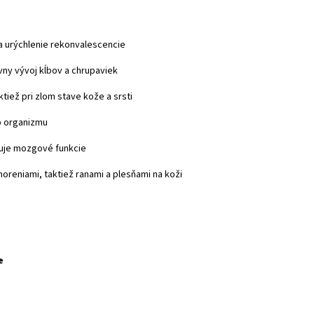
na urýchlenie rekonvalescencie
ny vývoj kĺbov a chrupaviek
ež pri zlom stave kože a srsti
o organizmu
ruje mozgové funkcie
oreniami, taktiež ranami a plesňami na koži
ne