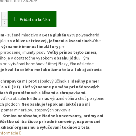
oručiť do:
12.8.2026
Pridať do košíka
um
- sušené mledzivo a
Beta glukán
82%
polysacharid
júci
sa v hlive ustricovej, jačmeni a kvasniciach.
Obe
ú
významné imunostimulátory
pre
prirodzenej imunity psov.
Veľký prínos tejto zmesi
,
ého je v dostatočne vysokom
obsahu jódu.
Tým
pri vytváraní hormónov štítnej žľazy, čím následne
je kvalitu celého metabolizmu tela a tak aj zdravia
a chrupavka
má protizápalový účinok a
ideálny pomer
a a P (2:1), tiež významne pomáha pri nádorových
ach či problémoch s kĺbami a chrupavkami.
 vďaka obsahu
krillu a rias
výraznú vôňu a chuť po rybine
ch plodoch.
Neobsahuje lepok ani laktózu
a má
ý pomer
minerálov, stopových prvkov a
v.
Krmivo neobsahuje žiadne konzervanty, arómy ani
 Všetko sú iba čisto prírodné suroviny, napomocné
xikácií organizmu a vylučovaní toxínov z tela.
informácie