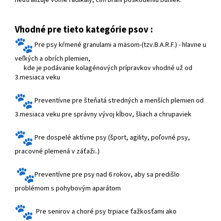
neutralizuje voľné radikály, čím bráni poškodeniu buniek.
Vhodné pre tieto kategórie psov :
Pre psy kŕmené granulami a mäsom-(tzv.B.A.R.F.) - hlavne u
veľkých a obrích plemien,
kde je podávanie kolagénových prípravkov vhodné už od
3.mesiaca veku
Preventívne pre šteňatá stredných a menších plemien od
3.mesiaca veku pre správny vývoj kĺbov, šliach a chrupaviek
Pre dospelé aktívne psy (šport, agility, poľovné psy,
pracovné plemená v záťaži..)
Preventívne pre psy nad 6 rokov, aby sa predišlo
problémom s pohybovým aparátom
Pre senirov a choré psy trpiace ťažkosťami ako