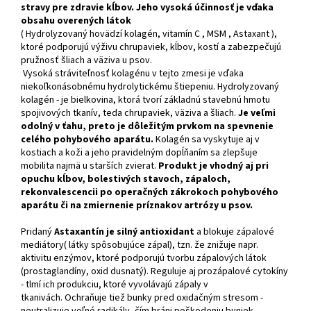
stravy pre zdravie kĺbov. Jeho vysoká účinnosť je vďaka
obsahu overených látok
(
Hydrolyzovaný hovädzí kolagén, vitamín C , MSM , Astaxant ),
ktoré podporujú výživu chrupaviek, kĺbov, kostí a zabezpečujú
pružnosť šliach a väziva u psov.
Vysoká stráviteľnosť kolagénu v tejto zmesi je vďaka
niekoľkonásobnému hydrolytickému štiepeniu.
Hydrolyzovaný
kolagén - je bielkovina, ktorá tvorí základnú stavebnú hmotu
spojivových tkanív, teda chrupaviek, väziva a šliach.
Je veľmi
odolný v ťahu, preto je dôležitým prvkom na spevnenie
celého pohybového aparátu.
Kolagén sa vyskytuje aj v
kostiach a koži a jeho pravidelným dopĺňaním sa
zlepšuje
mobilita najmä u starších zvierat.
P
rodukt je vhodný aj pri
opuchu kĺbov, bolestivých stavoch, zápaloch,
rekonvalescencii po operačných zákrokoch pohybového
aparátu či na zmiernenie príznakov artrózy u psov.
Pridaný
Astaxantín je silný antioxidant
a blokuje zápalové
mediátory
( látky spôsobujúce zápal), tzn. že znižuje napr.
aktivitu enzýmov, ktoré podporujú tvorbu zápalových látok
(prostaglandíny, oxid dusnatý). Reguluje aj prozápalové cytokíny
- tlmí ich produkciu, ktoré vyvolávajú zápaly v
tkanivách.
Ochraňuje tiež bunky pred oxidačným stresom -