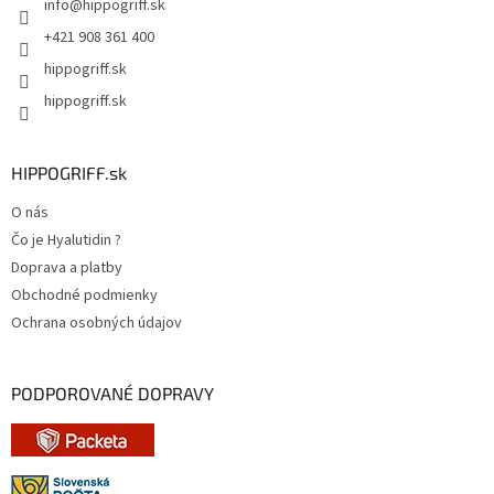
info
@
hippogriff.sk
i
e
+421 908 361 400
hippogriff.sk
hippogriff.sk
HIPPOGRIFF.sk
O nás
Čo je Hyalutidin ?
Doprava a platby
Obchodné podmienky
Ochrana osobných údajov
PODPOROVANÉ DOPRAVY