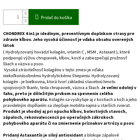
Pridať do košíka
CHONDREX 4 in1 je ideálnym, preventívnym doplnkom stravy pre
zdravie kĺbov. Jeho vysoká účinnosť je vďaka obsahu overených
látok
(
Hydrolyzovaný hovädzí kolagén, vitamín C , MSM , Astaxant ), ktoré
podporujú výživu chrupaviek, kĺbov, kostí a zabezpečujú pružnosť
šliach a väziva u psov.
Vysoká stráviteľnosť kolagénu v tejto zmesi je vďaka
niekoľkonásobnému hydrolytickému štiepeniu.
Hydrolyzovaný
kolagén - je bielkovina, ktorá tvorí základnú stavebnú hmotu
spojivových tkanív, teda chrupaviek, väziva a šliach.
Je veľmi odolný v
ťahu, preto je dôležitým prvkom na spevnenie celého
pohybového aparátu.
Kolagén sa vyskytuje aj v kostiach a koži a jeho
pravidelným dopĺňaním sa
zlepšuje mobilita najmä u starších zvierat.
P
rodukt je vhodný aj pri opuchu kĺbov, bolestivých stavoch,
zápaloch, rekonvalescencii po operačných zákrokoch
pohybového aparátu či na zmiernenie príznakov artrózy u psov.
Pridaný Astaxantín je silný antioxidant
a blokuje zápalové