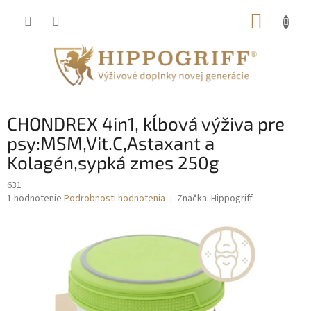
Prejsť
NÁKUP
na
obsah
KOŠÍK
CHONDREX 4in1, kĺbová výživa pre
psy:MSM,Vit.C,Astaxant a
Kolagén,sypká zmes 250g
631
Priemerné
1 hodnotenie
Podrobnosti hodnotenia
Značka:
Hippogriff
hodnotenie
produktu
je
5,0
z
5
hviezdičiek.