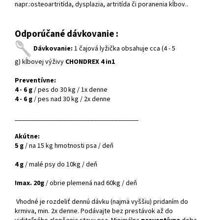
napr.:osteoartritída, dysplazia, artritída či
poranenia kĺbov..
Odporúčané dávkovanie :
Dávkovanie:
1 čajová lyžička obsahuje cca (4 - 5
g)
kĺbovej výživy
CHONDREX 4 in1
Preventívne:
4 - 6 g
/ pes do 30 kg / 1x denne
4 - 6 g
/ pes nad 30 kg / 2x denne
____________________________________
Akútne:
5 g
/ na 15 kg hmotnosti psa / deň
4 g
/ malé psy do 10kg / deň
!max. 20g
/ obrie plemená nad 60kg / deň
Vhodné je rozdeliť dennú dávku (najmä vyššiu) pridaním do
krmiva, min. 2x denne. Podávajte bez prestávok až do