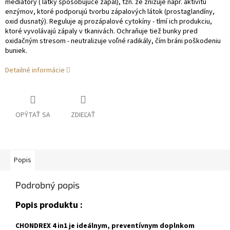
mediátory
( látky spôsobujúce zápal), tzn. že znižuje napr. aktivitu
enzýmov, ktoré podporujú tvorbu zápalových látok (prostaglandíny,
oxid dusnatý). Reguluje aj prozápalové cytokíny - tlmí ich produkciu,
ktoré vyvolávajú zápaly v tkanivách.
Ochraňuje tiež bunky pred
oxidačným stresom - neutralizuje voľné radikály, čím bráni poškodeniu
buniek.
Detailné informácie
OPÝTAŤ SA
ZDIEĽAŤ
Popis
Podrobný popis
Popis produktu :
CHONDREX 4 in1 je ideálnym, preventívnym doplnkom