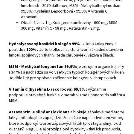
kolagénnych peptidov 100%, pri priemernej molekulovej
hmotnosti - 2070 daltonov, MSM - Methylsulfonylmethan
99,9%, Kyslelina L-ascorbová - 99,9% = vitamín C,
Astaxant.
Obsah živín v 1 g: Kolagénne bielkoviny - 600 mg, MSM -
300 mg, Vitamín C - 98 mg , Astaxantín - 2 mg.
Hydrolyzovaný hovädzí kolagén 99%
- z toho kolagénnych
peptidov
100% .
Je to
bielkovina, ktorá tvorí základnú stavebnú
hmotu spojivových tkanív, teda chrupaviek, väziva a šliach.
MSM - Methylsulfonylmetán
99,9%:
je zdrojom organickej síry
( 34 % ) a nachádza sa vo všetkých typoch kolagénových vlákien.
Je dôležitý pre správne začlenenie kolagénu v chrupavkách.
Vitamín C (kyselina L-ascorbová)
99,9%
:
významne
podporuje stavebné funkcie v metabolizme Chondroitín sulfátu a
MSM.
Astaxantín je silný antioxidant
a blokuje zápalové mediátory
(
látky spôsobujúce zápal), tzn. že znižuje napr. aktivitu enzýmov,
ktoré podporujú tvorbu zápalových látok (prostaglandíny, oxid
dusnatý). Reguluje aj prozápalové cytokíny - tlmí ich produkciu,