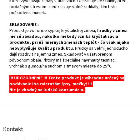
ktoré vyvolávajú zápaly v tkanivách.
Ochraňuje tiež bunky pred
oxidačným stresom - neutralizuje voľné radikály, čím bráni
poškodeniu buniek.
SKLADOVANIE :
Produkt je vo forme sypkej kryštalickej zmesi,
hrudky v zmesi
nie sú závadou, nakoľko niekedy vzniká kryštalizácia
produktu, pri už miernych zmenách teplôt - čo však nijako
neovplyvňuje kvalitu produktu.
Hrudky sa veľmi jednoducho
dajú rozdrviť na jemnú zmes. Skladovať v uzatvorenom
pôvodnom obale, /ktorý má špeciálne navrhnutý tesniaci
vrchnák s gumou/na suchom a tmavom mieste do 25°C.
!!! UPOZORNENIE !!! Tento produkt je výhradne určený na
podávanie iba zvieratám /psy, mačky/ !!!
Nie je vhodný na ľudskú konzumáciu.
Z
á
p
ä
Kontakt
t