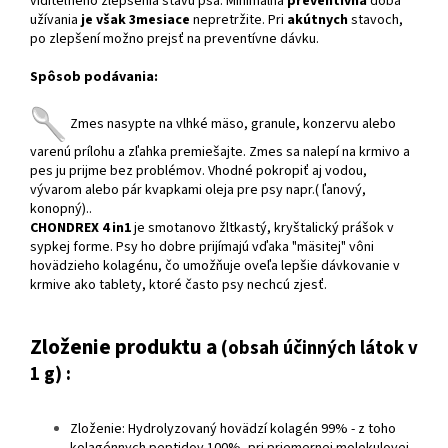
viditeľného zlepšenia stavu psa. Minimálna
preventívna
doba
užívania
je však 3mesiace
nepretržite. Pri
akútnych
stavoch,
po zlepšení možno prejsť na preventívne dávku.
Spôsob podávania:
Zmes
nasypte
na vlhké mäso, granule, konzervu alebo
varenú prílohu a zľahka premiešajte. Zmes sa nalepí na krmivo a
pes ju prijme bez problémov. Vhodné pokropiť aj vodou,
vývarom alebo pár kvapkami oleja pre psy
napr.( ľanový,
konopný)..
CHONDREX 4 in1
je smotanovo žltkastý, kryštalický prášok v
sypkej forme. Psy ho dobre prijímajú vďaka "mäsitej" vôni
hovädzieho kolagénu, čo umožňuje oveľa lepšie dávkovanie v
krmive ako tablety, ktoré často psy nechcú zjesť.
Zloženie produktu a
(obsah účinných látok v
1 g) :
Zloženie: Hydrolyzovaný hovädzí kolagén 99% - z toho