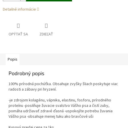
Detailné informácie
OPÝTAŤ SA
ZDIEĽAŤ
Popis
Podrobný popis
100% prírodná pochúťka. Obsahuje zvyšky šliach poskytuje viac
radosti a zábavy pri hryzení.
-je zdrojom kolagénu, vápnika, elastinu, fosforu, prírodného
proteínu -posilňuje žuvacie svalstvo Vášho psa a čistí zuby,
pomáha udržiavať zdravé ďasná -uspokojíte potrebu žuvania
Vášho psa -obsahuje menej tuku ako bravčové uši
Kusový predaj cena za 1ks