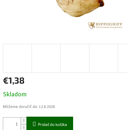
€1,38
Jednotková
Skladom
cena:
Môžeme doručiť do:
12.8.2026
Pridať do košíka