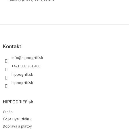
Z
á
p
ä
Kontakt
t
info
@
hippogriff.sk
i
e
+421 908 361 400
hippogriff.sk
hippogriff.sk
HIPPOGRIFF.sk
O nás
Čo je Hyalutidin ?
Doprava a platby