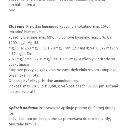
nechutenstvo a
pod.
Zloženie
: Prírodné humínové kyseliny v tekutine: min. 15%;
Prírodné humínové
kyseliny v sušine: min. 60%; Fulvonové kyseliny: max. 5%; Ca:
1200 mg/l; Mg: 55
mg/l; Fe: 260 mg/l; Cu: 1,70 mg/l; Mn: 1,97 mg/l; Se: 0,077 mg/l; V:
4,85 mg/l; Zn:
2,65 mg/l; Mo: 0,295 mg/l; Na: 10050 mg/l a všetky v prírode sa
vyskytujúce
stopové prvky v µg/kg v karboxymethylcelulózovom komplexe
organickej hmoty.
Obsahuje všetky prírodné aminokyseliny.
Vlhkosť: max. 70%; pH: 8,0-8,3; Veľkosť častíc: 0 - 100 µm. Určené
len pre zvieratá.
Spôsob podania:
Prípravok sa aplikuje priamo do ústnej dutiny
(pri
individuálnom podaní), alebo sa primiešava do mlieka, vody,
tekutého krmiva,