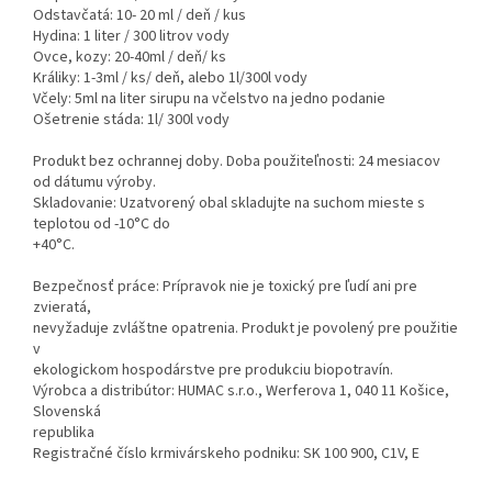
Odstavčatá: 10- 20 ml / deň / kus
Hydina: 1 liter / 300 litrov vody
Ovce, kozy: 20-40ml / deň/ ks
Králiky: 1-3ml / ks/ deň, alebo 1l/300l vody
Včely: 5ml na liter sirupu na včelstvo na jedno podanie
Ošetrenie stáda: 1l/ 300l vody
Produkt bez ochrannej doby. Doba použiteľnosti: 24 mesiacov
od dátumu výroby.
Skladovanie: Uzatvorený obal skladujte na suchom mieste s
teplotou od -10°C do
+40°C.
Bezpečnosť práce: Prípravok nie je toxický pre ľudí ani pre
zvieratá,
nevyžaduje zvláštne opatrenia. Produkt je povolený pre použitie
v
ekologickom hospodárstve pre produkciu biopotravín.
Výrobca a distribútor: HUMAC s.r.o., Werferova 1, 040 11 Košice,
Slovenská
republika
Registračné číslo krmivárskeho podniku: SK 100 900, C1V, E