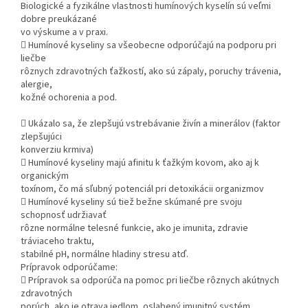
Biologické a fyzikálne vlastnosti humínových kyselín sú veľmi
dobre preukázané
vo výskume a v praxi.
 Humínové kyseliny sa všeobecne odporúčajú na podporu pri
liečbe
rôznych zdravotných ťažkostí, ako sú zápaly, poruchy trávenia,
alergie,
kožné ochorenia a pod.
 Ukázalo sa, že zlepšujú vstrebávanie živín a minerálov (faktor
zlepšujúci
konverziu krmiva)
 Humínové kyseliny majú afinitu k ťažkým kovom, ako aj k
organickým
toxínom, čo má sľubný potenciál pri detoxikácii organizmov
 Humínové kyseliny sú tiež bežne skúmané pre svoju
schopnosť udržiavať
rôzne normálne telesné funkcie, ako je imunita, zdravie
tráviaceho traktu,
stabilné pH, normálne hladiny stresu atď.
Prípravok odporúčame:
 Prípravok sa odporúča na pomoc pri liečbe rôznych akútnych
zdravotných
porúch, ako je otrava jedlom, oslabený imunitný systém,