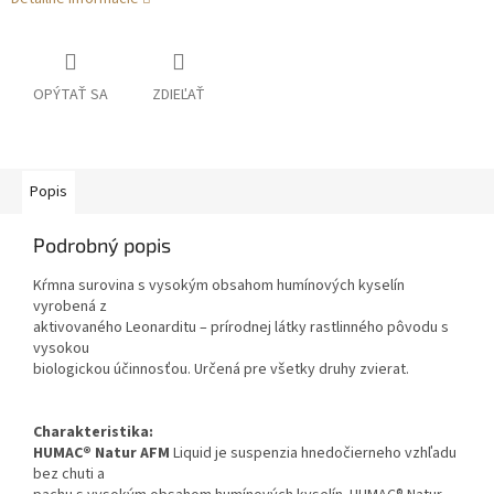
OPÝTAŤ SA
ZDIEĽAŤ
Popis
Podrobný popis
Kŕmna surovina s vysokým obsahom humínových kyselín
vyrobená z
aktivovaného Leonarditu – prírodnej látky rastlinného pôvodu s
vysokou
biologickou účinnosťou. Určená pre všetky druhy zvierat.
Charakteristika:
HUMAC® Natur AFM
Liquid je suspenzia hnedočierneho vzhľadu
bez chuti a