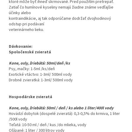
ktoré môže byť ihneď skrmované. Pred použitím pretrepať.
Zatiaľ čo humínové kyseliny nemajú žiadne známe vedľajšie
účinky alebo
kontraindikácie, aj tak odporúčame dodržať dvojhodinový
odstup pri podávaní
veterinárneho lieku.
Dávkovanie:
Spoločenské zvieratá
Kone, osly, žriebätá: 50ml/deň /ks
Psy, mačky: 1-5ml /ks/deň
Exotické vtáctvo: 1-3ml/ 500ml vody
Drobné zvieratká: 1-3ml/ 500ml vody
Hospodárske zvieratá
Kone, osly, žriebätá: 50ml / deň / ks alebo 1 liter/400l vody
Hovädzí dobytok (dospelé zvieratá): 0,3-0,5% do krmiva, 1 liter
/500l vody
Teľatá: 10-50 ml / deň / kus /do mlieka, vody
Ošípané: 1 liter / 300 litrov vody