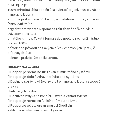
pachu s vysokým obsahom humínových kyselín. HUMAC® Natur
AFM Liquid je
100% prírodná látka doplňujúca zvierací organizmus o vzácne
minerálne látky a
stopové prvky (vyše 90 druhov) v chelátovej forme, ktoré sú
ľahko využiteľné
organizmom zvierat. Napomáha telu zbaviť sa škodlivín z
tráviaceho traktu a
prijatého krmiva. Tekutá forma zabezpečuje rýchlejší nástup
účinku. 100%
prírodného pôvodu bez akýchkoľvek chemických úprav, či
prídavných látok.
Balené s praktickým aplikátorom.
HUMAC® Natur AFM
 Podporuje normálne fungovanie imunitného systému
 Podporuje dobré zdravie tráviaceho systému
 Doplňuje správnu výživu zvierat o minerálne látky a stopové
prvky v
chelátových väzbách
 Pozitívne vplýva na kondíciu, stres a vzhľad zvierat
 Podporuje normálnu funkčnosť metabolizmu
 Podporuje očistu organizmu od škodlivín
Základné účinky humínových kyselín: