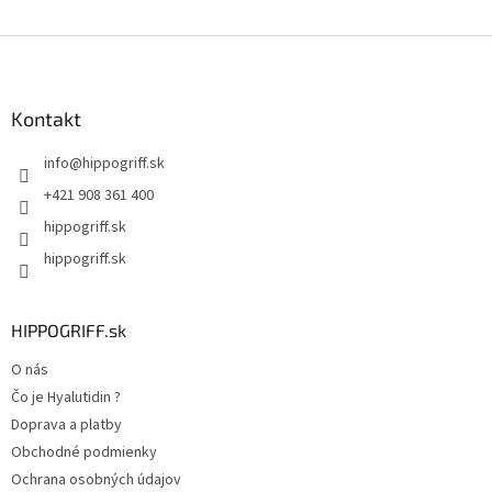
Z
á
p
ä
Kontakt
t
info
@
hippogriff.sk
i
e
+421 908 361 400
hippogriff.sk
hippogriff.sk
HIPPOGRIFF.sk
O nás
Čo je Hyalutidin ?
Doprava a platby
Obchodné podmienky
Ochrana osobných údajov