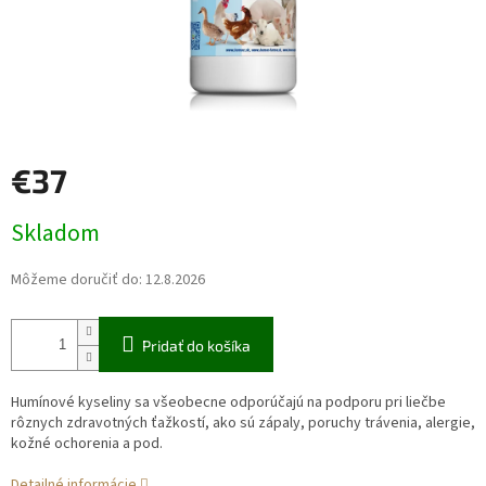
€37
Jednotková
Skladom
cena:
Môžeme doručiť do:
12.8.2026
Pridať do košíka
Humínové kyseliny sa všeobecne odporúčajú na podporu pri liečbe
rôznych zdravotných ťažkostí, ako sú zápaly, poruchy trávenia, alergie,
kožné ochorenia a pod.
Detailné informácie