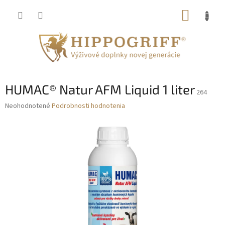
Prejsť
NÁKUP
na
obsah
KOŠÍK
HUMAC® Natur AFM Liquid 1 liter
264
Priemerné
Neohodnotené
Podrobnosti hodnotenia
hodnotenie
produktu
je
0,0
z
5
hviezdičiek.