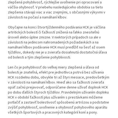
zlepšená pohyblivosť, rýchlejšie uvoľnenie pri opracovaní a
väčšia ohybnosť. V priebehu nasledujúceho obdobia sa tieto
zlepšenia stávajú viac a viac zrejmými, s občasnými výkyvmi v
závislosti na počasí a namáhaní kĺbov.
Obyčajne na konci štvortýždenného podávania HCK je väčšina
artritických bolestí či ťažkostí znížená na ľahko znesiteľnú
úroveň alebo úplne zmizne. V niektorých prípadoch sa ale v
závislosti na jedincom nahromadených požiadavkách a na
namáhaní kĺbov podávanie HCK musí predĺžiť na šesť až osem
týždňov, dokedy nie je u zvieraťa dosiahnutá dostatočná úľava
od bolesti a tým zlepšenie pohyblivosti.
Len čo je pohyblivosť do veľkej miery zlepšená a úľava od
bolesti je znateľná, efekt pre jednotlivca potrvá bez užívania
HCK rozdielnu dobu, obvykle tri až štyri mesiace, predovšetkým
v závislosti na namáhaní kĺbov. Hneď ako sa ťažkosti zvieraťa
opäť začnú prejavovať, odporúčame denne užívať doplnok HCK
po dobu ďalších štyroch týždňov. Pravidelným užívaním doplnku
HCK v období ťažkostí plus užívaním s prestávkami môžeme
potlačiť a zastaviť bolestivosť spôsobenú artrózou a podstatne
zvýšiť pohyblivosť, uvoľnenie a ohybnosť pohybového aparátu
všetkých športových a pracovných kategórií koní a pony.