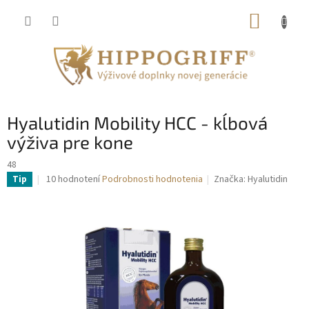
Prejsť
NÁKUP
na
obsah
KOŠÍK
Hyalutidin Mobility HCC - kĺbová
výživa pre kone
48
Priemerné
10 hodnotení
Podrobnosti hodnotenia
Značka:
Hyalutidin
Tip
hodnotenie
produktu
je
4,5
z
5
hviezdičiek.