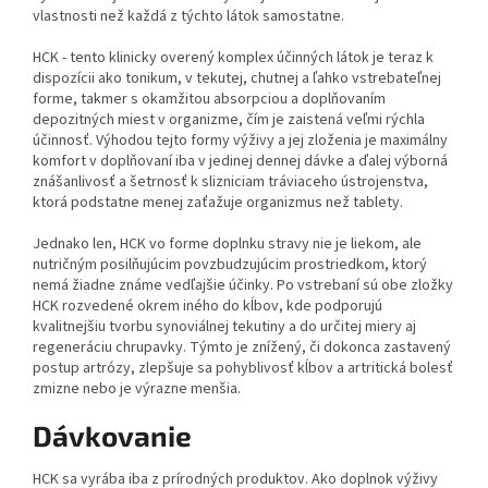
vlastnosti než každá z týchto látok samostatne.
HCK - tento klinicky overený komplex účinných látok je teraz k
dispozícii ako tonikum, v tekutej, chutnej a ľahko vstrebateľnej
forme, takmer s okamžitou absorpciou a doplňovaním
depozitných miest v organizme, čím je zaistená veľmi rýchla
účinnosť. Výhodou tejto formy výživy a jej zloženia je maximálny
komfort v doplňovaní iba v jedinej dennej dávke a ďalej výborná
znášanlivosť a šetrnosť k slizniciam tráviaceho ústrojenstva,
ktorá podstatne menej zaťažuje organizmus než tablety.
Jednako len, HCK vo forme doplnku stravy nie je liekom, ale
nutričným posilňujúcim povzbudzujúcim prostriedkom, ktorý
nemá žiadne známe vedľajšie účinky. Po vstrebaní sú obe zložky
HCK rozvedené okrem iného do kĺbov, kde podporujú
kvalitnejšiu tvorbu synoviálnej tekutiny a do určitej miery aj
regeneráciu chrupavky. Týmto je znížený, či dokonca zastavený
postup artrózy, zlepšuje sa pohyblivosť kĺbov a artritická bolesť
zmizne nebo je výrazne menšia.
Dávkovanie
HCK sa vyrába iba z prírodných produktov. Ako doplnok výživy