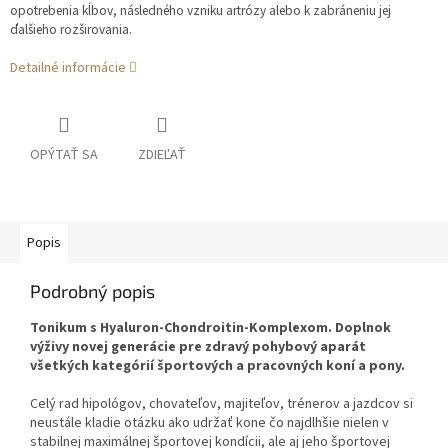
opotrebenia kĺbov, následného vzniku artrózy alebo k zabráneniu jej
ďalšieho rozširovania.
Detailné informácie
OPÝTAŤ SA
ZDIEĽAŤ
Popis
Podrobný popis
Tonikum s Hyaluron-Chondroitin-Komplexom. Doplnok
výživy novej generácie pre zdravý pohybový aparát
všetkých kategórií športových a pracovných koní a pony.
Celý rad hipológov, chovateľov, majiteľov, trénerov a jazdcov si
neustále kladie otázku ako udržať kone čo najdlhšie nielen v
stabilnej maximálnej športovej kondícii, ale aj jeho športovej