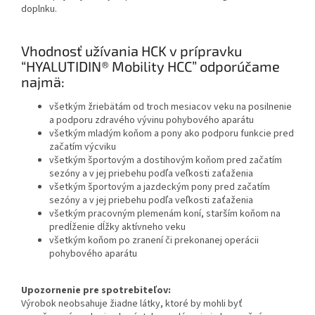
doplnku.
Vhodnosť užívania HCK v prípravku
“HYALUTIDIN®
Mobility HCC
” odporúčame
najmä:
všetkým žriebätám od troch mesiacov veku na posilnenie
a podporu zdravého vývinu pohybového aparátu
všetkým mladým koňom a pony ako podporu funkcie pred
začatím výcviku
všetkým športovým a dostihovým koňom pred začatím
sezóny a v jej priebehu podľa veľkosti zaťaženia
všetkým športovým a jazdeckým pony pred začatím
sezóny a v jej priebehu podľa veľkosti zaťaženia
všetkým pracovným plemenám koní, starším koňom na
predĺženie dĺžky aktívneho veku
všetkým koňom po zranení či prekonanej operácii
pohybového aparátu
Upozornenie pre spotrebiteľov:
Výrobok neobsahuje žiadne látky, ktoré by mohli byť