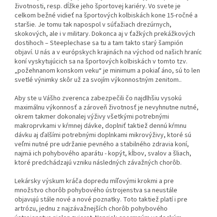
životnosti, resp. dĺžke jeho športovej kariéry. Vo svete je
celkom bežné vidieť na športových kolbiskách kone 15-ročné a
staršie. Je tomu tak napospol v súťažiach drezúrnych,
skokových, ale i v military. Dokonca aj v ťažkých prekážkových
dostihoch – Steeplechase sa tu a tam takto starý šampión
objaví. U nás a v európskych krajinách na východ od našich hraníc
koní vyskytujúcich sa na športových kolbiskách v tomto tzv.
„požehnanom konskom veku“ je minimum a pokiaľ áno, sú to len
svetlé výnimky skôr už za svojím výkonnostným zenitom..
Aby ste u Vášho zverenca zabezpečili čo najdlhšiu vysokú
maximálnu výkonnosť a zároveň životnosť je nevyhnutne nutné,
okrem takmer dokonalej výživy všetkými potrebnými
makroprvkami v kŕmnej dávke, doplniť taktiež dennú kŕmnu
dávku aj ďalšími potrebnými doplnkami mikrovýživy, ktoré sú
veľmi nutné pre udržanie pevného a stabilného zdravia koní,
najmä ich pohybového aparátu - kopýt, kĺbov, svalov a šliach,
ktoré predchádzajú vzniku následných závažných chorôb.
Lekársky výskum kráča dopredu míľovými krokmi a pre
množstvo chorôb pohybového ústrojenstva sa neustále
objavujú stále nové a nové poznatky. Toto taktiež platí i pre
artrózu, jednu z najzávažnejších chorôb pohybového