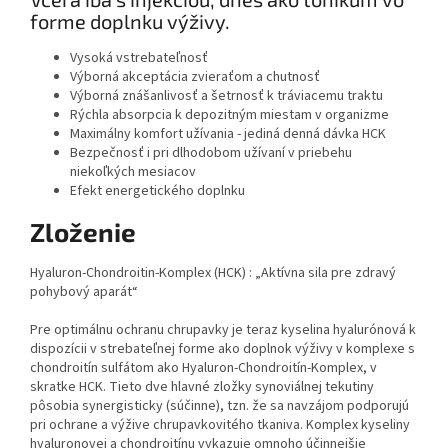
forme doplnku výživy.
Vysoká vstrebateľnosť
Výborná akceptácia zvieraťom a chutnosť
Výborná znášanlivosť a šetrnosť k tráviacemu traktu
Rýchla absorpcia k depozitným miestam v organizme
Maximálny komfort užívania - jediná denná dávka HCK
Bezpečnosť i pri dlhodobom užívaní v priebehu
niekoľkých mesiacov
Efekt energetického doplnku
Zloženie
Hyaluron-Chondroitin-Komplex (HCK) : „Aktívna sila pre zdravý
pohybový aparát“
Pre optimálnu ochranu chrupavky je teraz kyselina hyalurónová k
dispozícii v strebateľnej forme ako doplnok výživy v komplexe s
chondroitín sulfátom ako Hyaluron-Chondroitín-Komplex, v
skratke HCK. Tieto dve hlavné zložky synoviálnej tekutiny
pôsobia synergisticky (súčinne), tzn. že sa navzájom podporujú
pri ochrane a výžive chrupavkovitého tkaniva. Komplex kyseliny
hyaluronovej a chondroitínu vykazuje omnoho účinnejšie