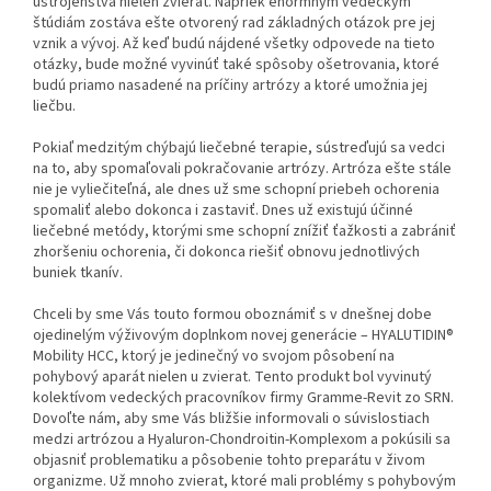
ústrojenstva nielen zvierat. Napriek enormným vedeckým
štúdiám zostáva ešte otvorený rad základných otázok pre jej
vznik a vývoj. Až keď budú nájdené všetky odpovede na tieto
otázky, bude možné vyvinúť také spôsoby ošetrovania, ktoré
budú priamo nasadené na príčiny artrózy a ktoré umožnia jej
liečbu.
Pokiaľ medzitým chýbajú liečebné terapie, sústreďujú sa vedci
na to, aby spomaľovali pokračovanie artrózy. Artróza ešte stále
nie je vyliečiteľná, ale dnes už sme schopní priebeh ochorenia
spomaliť alebo dokonca i zastaviť. Dnes už existujú účinné
liečebné metódy, ktorými sme schopní znížiť ťažkosti a zabrániť
zhoršeniu ochorenia, či dokonca riešiť obnovu jednotlivých
buniek tkanív.
Chceli by sme Vás touto formou oboznámiť s v dnešnej dobe
ojedinelým výživovým doplnkom novej generácie – HYALUTIDIN®
Mobility HCC, ktorý je jedinečný vo svojom pôsobení na
pohybový aparát nielen u zvierat. Tento produkt bol vyvinutý
kolektívom vedeckých pracovníkov firmy Gramme-Revit zo SRN.
Dovoľte nám, aby sme Vás bližšie informovali o súvislostiach
medzi artrózou a Hyaluron-Chondroitin-Komplexom a pokúsili sa
objasniť problematiku a pôsobenie tohto preparátu v živom
organizme. Už mnoho zvierat, ktoré mali problémy s pohybovým