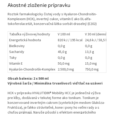
Akostné zloženie prípravku
Roztok farmakologicky čistej vody s Hyaluron-Chondroitin-
Komplexom (HCK), invertný cukor, vitamín E ako DL-alfa-
tokoferolacetát, konzervačná látka sorbát-draselný (E202)
Tabuľka výživovej hodnoty
V 100 ml
V 30 ml (denná dáv
Energetická hodnota
820 kJ / 195 kcal
24,6 kJ / 58,5 kcal
Bielkoviny
0,0 g
0,0 g
Sacharidy
45,0 g
13,5 g
Tuky
0,0 g
0,0 g
Vitamín E
50,0 mg
15,0 mg
Hyalurón-Chondroitín-Komplex
2.500,0 mg
750,0 mg
Obsah balenia: 2 x 500 ml
Výrobná šarža / Minimálna trvanlivosť: viď tlač na uzáveri
HCK v prípravku HYALUTIDIN® Mobility HCC je jedinečná výživa
pre kĺby, dodávaná v tekutej forme ako tonikum. Tonikum je
konzervované invertným cukrom (syntetickým medom Glukóza-
Fruktóza), je ľahko stráviteľné, kone i pony ho veľmi rady a s
chuťou prijímajú. Navyše pôsobí s efektom energetického