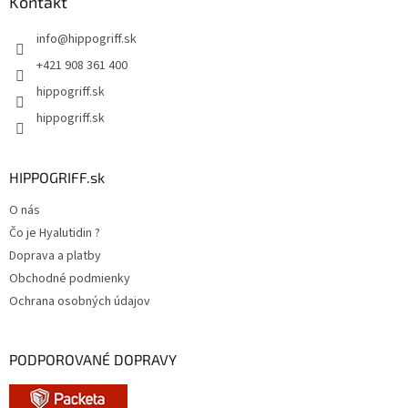
ä
Kontakt
t
info
@
hippogriff.sk
i
e
+421 908 361 400
hippogriff.sk
hippogriff.sk
HIPPOGRIFF.sk
O nás
Čo je Hyalutidin ?
Doprava a platby
Obchodné podmienky
Ochrana osobných údajov
PODPOROVANÉ DOPRAVY