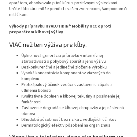
aparátom, absolvovalo pitnú kúru s pozitívnymi výsledkami.
Určite táto kúra môže pomôcť i vašim zverencom, šampiónom či
miláčikom.
Výhody prípravku HYALUTIDIN® Mobility HCC oproti
preparátom klbovej výživy
VIAC než len výživa pre kĺby.
Úplne nová generácia prípravku v intenzívnej
starostlivosti o pohybový aparát a jeho výživu
Bezkonkurenčné a jedinečné zloženie výrobku
Vysoká koncentrácia komponentov viazaných do
komplexu
Protizápalový účinok vedúci k zastaveniu zápalu a
utlmeniu bolesti
Kvalitatívne doplnenie kĺbovej tekutiny a posilnenie jej
funkčnosti
Zastavenie degradácie kĺbovej chrupavky a jej následná
obnova
Dlhodobá pôsobnosť bez rizika z vedľajších účinkov
Dermatologický efekt v pôsobení na organizmus
Včera iba s injekciou, dnes ako tonikum vo