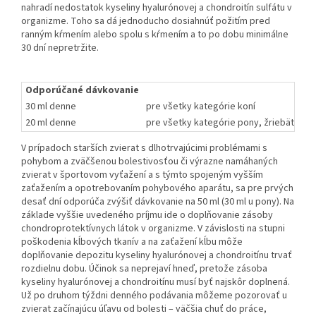
nahradí nedostatok kyseliny hyalurónovej a chondroitín sulfátu v
organizme. Toho sa dá jednoducho dosiahnúť požitím pred
ranným kŕmením alebo spolu s kŕmením a to po dobu minimálne
30 dní nepretržite.
Odporúčané dávkovanie
30 ml denne
pre všetky kategórie koní
20 ml denne
pre všetky kategórie pony, žriebät a ml
V prípadoch starších zvierat s dlhotrvajúcimi problémami s
pohybom a zväčšenou bolestivosťou či výrazne namáhaných
zvierat v športovom vyťažení a s týmto spojeným vyšším
zaťažením a opotrebovaním pohybového aparátu, sa pre prvých
desať dní odporúča zvýšiť dávkovanie na 50 ml (30 ml u pony). Na
základe vyššie uvedeného príjmu ide o doplňovanie zásoby
chondroprotektívnych látok v organizme. V závislosti na stupni
poškodenia kĺbových tkanív a na zaťažení kĺbu môže
doplňovanie depozitu kyseliny hyalurónovej a chondroitínu trvať
rozdielnu dobu. Účinok sa neprejaví hneď, pretože zásoba
kyseliny hyalurónovej a chondroitínu musí byť najskôr doplnená.
Už po druhom týždni denného podávania môžeme pozorovať u
zvierat začínajúcu úľavu od bolesti – väčšia chuť do práce,