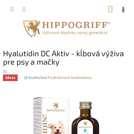
Prejsť
NÁKUP
na
obsah
KOŠÍK
Hyalutidin DC Aktiv - kĺbová výživa
pre psy a mačky
51
Priemerné
28 hodnotení
Podrobnosti hodnotenia
Akcia
hodnotenie
produktu
je
4,2
z
5
hviezdičiek.