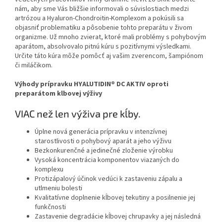
nám, aby sme Vás bližšie informovali o súvislostiach medzi
artrózou a Hyaluron-Chondroitin-Komplexom a pokúsili sa
objasniť problematiku a pôsobenie tohto preparátu v živom
organizme. Už mnoho zvierat, ktoré mali problémy s pohybovým
aparátom, absolvovalo pitnú kúru s pozitívnymi výsledkami.
Určite táto kúra môže pomôcť aj vašim zverencom, šampiónom
či miláčikom.
Výhody prípravku HYALUTIDIN® DC AKTIV oproti
preparátom klbovej výživy
VIAC než len výživa pre kĺby.
Úplne nová generácia prípravku v intenzívnej
starostlivosti o pohybový aparát a jeho výživu
Bezkonkurenčné a jedinečné zloženie výrobku
Vysoká koncentrácia komponentov viazaných do
komplexu
Protizápalový účinok vedúci k zastaveniu zápalu a
utlmeniu bolesti
Kvalitatívne doplnenie kĺbovej tekutiny a posilnenie jej
funkčnosti
Zastavenie degradácie kĺbovej chrupavky a jej následná