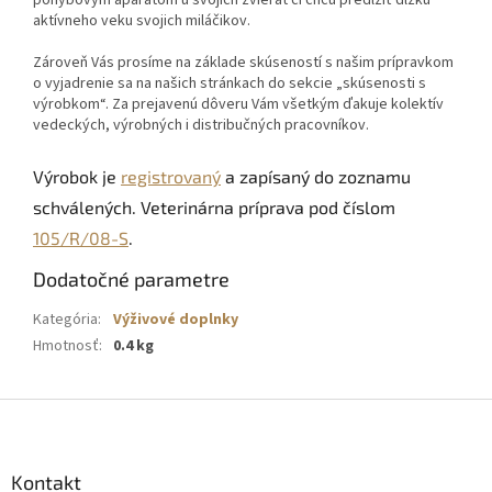
pohybovým aparátom u svojich zvierat či chcú predĺžiť dĺžku
aktívneho veku svojich miláčikov.
Zároveň Vás prosíme na základe skúseností s našim prípravkom
o vyjadrenie sa na našich stránkach do sekcie „skúsenosti s
výrobkom“. Za prejavenú dôveru Vám všetkým ďakuje kolektív
vedeckých, výrobných i distribučných pracovníkov.
Výrobok je
registrovaný
a zapísaný do zoznamu
schválených. Veterinárna príprava pod číslom
105/R/08-S
.
Dodatočné parametre
Kategória
:
Výživové doplnky
Hmotnosť
:
0.4 kg
Z
á
p
ä
Kontakt