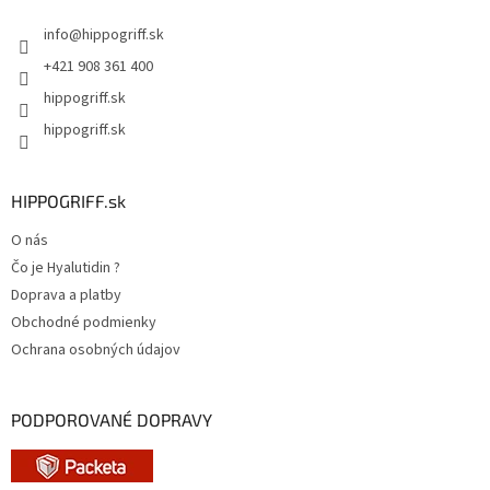
t
info
@
hippogriff.sk
i
e
+421 908 361 400
hippogriff.sk
hippogriff.sk
HIPPOGRIFF.sk
O nás
Čo je Hyalutidin ?
Doprava a platby
Obchodné podmienky
Ochrana osobných údajov
PODPOROVANÉ DOPRAVY