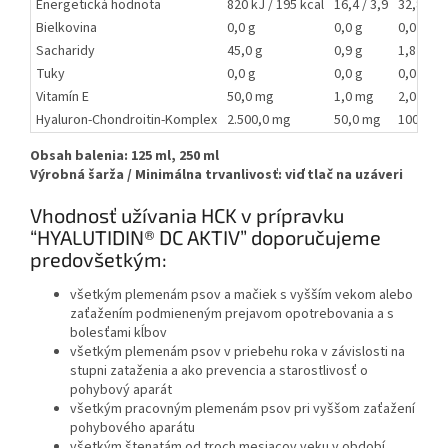
Energetická hodnota
820 kJ / 195 kcal
16,4 / 3,9
32,8 / 7,
Bielkovina
0,0 g
0,0 g
0,0 g
Sacharidy
45,0 g
0,9 g
1,8 g
Tuky
0,0 g
0,0 g
0,0 g
Vitamín E
50,0 mg
1,0 mg
2,0 mg
Hyaluron-Chondroitin-Komplex
2.500,0 mg
50,0 mg
100,0 m
Obsah balenia:
125 ml, 250 ml
Výrobná šarža / Minimálna trvanlivosť: viď tlač na uzáveri
Vhodnosť užívania HCK v prípravku
“HYALUTIDIN® DC AKTIV” doporučujeme
predovšetkým:
všetkým plemenám psov a mačiek s vyšším vekom alebo
zaťažením podmieneným prejavom opotrebovania a s
bolesťami kĺbov
všetkým plemenám psov v priebehu roka v závislosti na
stupni zataženia a ako prevencia a starostlivosť o
pohybový aparát
všetkým pracovným plemenám psov pri vyššom zaťažení
pohybového aparátu
všetkým štenatám od troch mesiacov veku v období