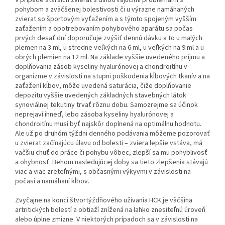
V prípade starších zvierat s dlhotrvajúcimi problémami s
pohybom a zväčšenej bolestivosti či u výrazne namáhaných
zvierat so športovým vyťažením a s týmto spojeným vyšším
zaťažením a opotrebovaním pohybového aparátu sa počas
prvých desať dní doporučuje zvýšiť dennú dávku a to u malých
plemen na 3 ml, u stredne veľkých na 6 ml, u veľkých na 9 ml a u
obrých plemien na 12 ml. Na základe vyššie uvedeného príjmu a
doplňovania zásob kyseliny hyalurónovej a chondroitínu v
organizme v závislosti na stupni poškodenia kĺbových tkanív a na
zaťažení kĺbov, môže uvedená saturácia, čiže doplňovanie
depozitu vyššie uvedených základných stavebných látok
synoviálnej tekutiny trvať rôznu dobu. Samozrejme sa účinok
neprejaví ihneď, lebo zásoba kyseliny hyalurónovej a
chondroitínu musí byť najskôr doplnená na optimálnu hodnotu.
Ale už po druhóm týždni denného podávania môžeme pozorovať
u zvierat začínajúcu úlavu od bolesti – zviera lepšie vstáva, má
väčšiu chuť do práce či pohybu vôbec, zlepší sa mu pohyblivosť
a ohybnosť. Behom nasledujúcej doby sa tieto zlepšenia stávajú
viac a viac zreteľnými, s občasnými výkyvmi v závislosti na
počasí a namáhaní kĺbov.
Zvyčajne na konci štvortýždňového užívania HCK je väčšina
artritických bolestí a obtiaží znížená na lahko znesiteľnú úroveň
alebo úplne zmizne. V niektorých prípadoch sa v závislosti na