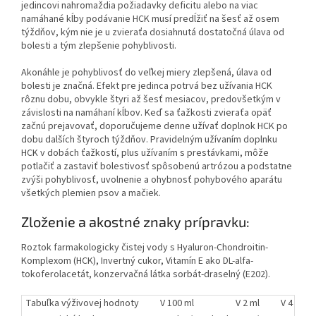
jedincovi nahromaždia požiadavky deficitu alebo na viac
namáhané kĺby podávanie HCK musí predĺžiť na šesť až osem
týždňov, kým nie je u zvieraťa dosiahnutá dostatočná úlava od
bolesti a tým zlepšenie pohyblivosti.
Akonáhle je pohyblivosť do veľkej miery zlepšená, úlava od
bolesti je značná. Efekt pre jedinca potrvá bez užívania HCK
rôznu dobu, obvykle štyri až šesť mesiacov, predovšetkým v
závislosti na namáhaní kĺbov. Keď sa ťažkosti zvieraťa opäť
začnú prejavovať, doporučujeme denne užívať doplnok HCK po
dobu dalších štyroch týždňov. Pravidelným užívaním doplnku
HCK v dobách ťažkostí, plus užívaním s prestávkami, môže
potlačiť a zastaviť bolestivosť spôsobenú artrózou a podstatne
zvýši pohyblivosť, uvolnenie a ohybnosť pohybového aparátu
všetkých plemien psov a mačiek.
Zloženie a akostné znaky prípravku:
Roztok farmakologicky čistej vody s Hyaluron-Chondroitin-
Komplexom (HCK), Invertný cukor, Vitamín E ako DL-alfa-
tokoferolacetát, konzervačná látka sorbát-draselný (E202).
Tabuľka výživovej hodnoty
V 100 ml
V 2 ml
V 4 ml