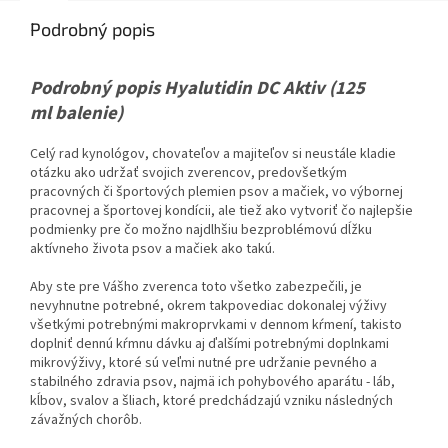
Podrobný popis
Podrobný popis Hyalutidin DC Aktiv (125
ml balenie)
Celý rad kynológov, chovateľov a majiteľov si neustále kladie
otázku ako udržať svojich zverencov, predovšetkým
pracovných či športových plemien psov a mačiek, vo výbornej
pracovnej a športovej kondícii, ale tiež ako vytvoriť čo najlepšie
podmienky pre čo možno najdlhšiu bezproblémovú dĺžku
aktívneho života psov a mačiek ako takú.
Aby ste pre Vášho zverenca toto všetko zabezpečili, je
nevyhnutne potrebné, okrem takpovediac dokonalej výživy
všetkými potrebnými makroprvkami v dennom kŕmení, takisto
doplniť dennú kŕmnu dávku aj ďalšími potrebnými doplnkami
mikrovýživy, ktoré sú veľmi nutné pre udržanie pevného a
stabilného zdravia psov, najmä ich pohybového aparátu - láb,
kĺbov, svalov a šliach, ktoré predchádzajú vzniku následných
závažných chorôb.