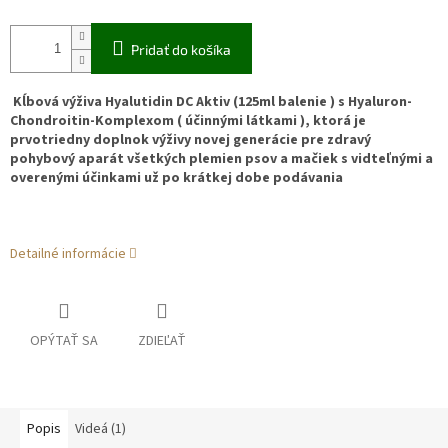
Pridať do košíka
Kĺbová výživa Hyalutidin DC Aktiv (125ml balenie ) s Hyaluron-
Chondroitin-Komplexom ( účinnými látkami ), ktorá je
prvotriedny doplnok výživy novej generácie pre zdravý
pohybový aparát všetkých plemien psov a mačiek s vidteľnými a
overenými účinkami už po krátkej dobe podávania
Detailné informácie
OPÝTAŤ SA
ZDIEĽAŤ
Popis
Videá (1)