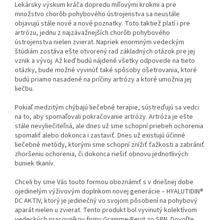
Lekársky výskum kráča dopredu míľovými krokmi a pre
množstvo chorôb pohybového ústrojenstva sa neustále
objavujú stále nové a nové poznatky. Toto taktiež platí i pre
artrózu, jednu z najzávažnejších chorôb pohybového
ústrojenstva nielen zvierat. Napriek enormným vedeckým
štúdiám zostáva ešte otvorený rad základných otázok pre jej
vznik a vývoj. Až keď budú nájdené všetky odpovede na tieto
otázky, bude možné vyvinúť také spôsoby ošetrovania, ktoré
budú priamo nasadené na príčiny artrózy a ktoré umožnia jej
liečbu.
Pokiaľ medzitým chýbajú liečebné terapie, sústreďujú sa vedci
na to, aby spomaľovali pokračovanie artrózy. Artróza je ešte
stále nevyliečiteľná, ale dnes už sme schopní priebeh ochorenia
spomaliť alebo dokonca i zastaviť. Dnes už existujú účinné
liečebné metódy, ktorými sme schopní znížiť ťažkosti a zabrániť
zhoršeniu ochorenia, či dokonca riešiť obnovu jednotlivých
buniek tkanív.
Chceli by sme Vás touto formou oboznámiť s v dnešnej dobe
ojedinelým výživovým doplnkom novej generácie – HYALUTIDIN®
DC AKTIV, ktorý je jedinečný vo svojom pôsobení na pohybový
aparát nielen u zvierat. Tento produkt bol vyvinutý kolektívom
vedeckých pracovníkov firmy Gramme-Revit zo SRN. Dovoľte