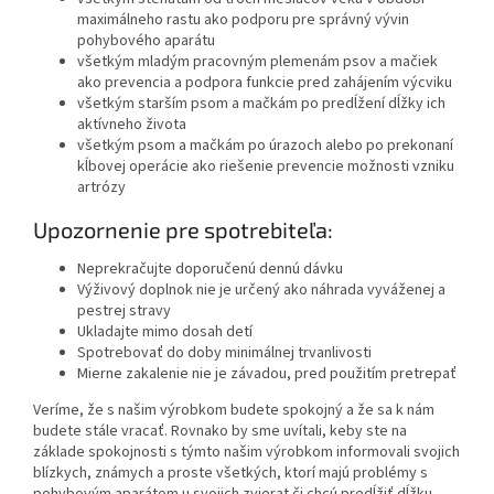
maximálneho rastu ako podporu pre správný vývin
pohybového aparátu
všetkým mladým pracovným plemenám psov a mačiek
ako prevencia a podpora funkcie pred zahájením výcviku
všetkým starším psom a mačkám po predĺžení dĺžky ich
aktívneho života
všetkým psom a mačkám po úrazoch alebo po prekonaní
kĺbovej operácie ako riešenie prevencie možnosti vzniku
artrózy
Upozornenie pre spotrebiteľa:
Neprekračujte doporučenú dennú dávku
Výživový doplnok nie je určený ako náhrada vyváženej a
pestrej stravy
Ukladajte mimo dosah detí
Spotrebovať do doby minimálnej trvanlivosti
Mierne zakalenie nie je závadou, pred použitím pretrepať
Veríme, že s našim výrobkom budete spokojný a že sa k nám
budete stále vracať. Rovnako by sme uvítali, keby ste na
základe spokojnosti s týmto našim výrobkom informovali svojich
blízkych, známych a proste všetkých, ktorí majú problémy s