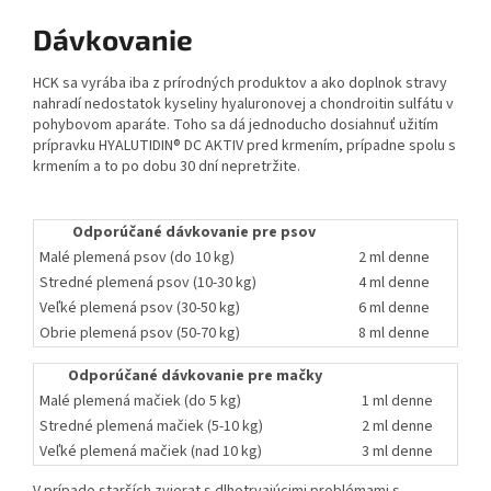
Dávkovanie
HCK sa vyrába iba z prírodných produktov a ako doplnok stravy
nahradí nedostatok kyseliny hyaluronovej a chondroitin sulfátu v
pohybovom aparáte. Toho sa dá jednoducho dosiahnuť užitím
prípravku HYALUTIDIN® DC AKTIV pred krmením, prípadne spolu s
krmením a to po dobu 30 dní nepretržite.
Odporúčané dávkovanie pre psov
Malé plemená psov (do 10 kg)
2 ml denne
Stredné plemená psov (10-30 kg)
4 ml denne
Veľké plemená psov (30-50 kg)
6 ml denne
Obrie plemená psov (50-70 kg)
8 ml denne
Odporúčané dávkovanie pre mačky
Malé plemená mačiek (do 5 kg)
1 ml denne
Stredné plemená mačiek (5-10 kg)
2 ml denne
Veľké plemená mačiek (nad 10 kg)
3 ml denne