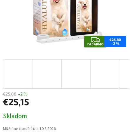
Z
€25,80
–2 %
ZADARMO
A
D
A
R
M
O
€25,80
–2 %
€25,15
Jednotková
Skladom
cena:
Môžeme doručiť do:
10.8.2026