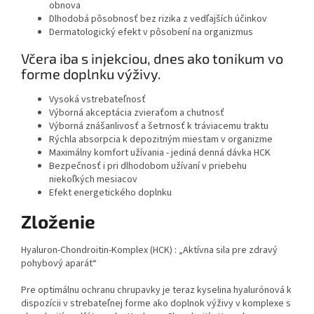
obnova
Dlhodobá pôsobnosť bez rizika z vedľajších účinkov
Dermatologický efekt v pôsobení na organizmus
Včera iba s injekciou, dnes ako tonikum vo
forme doplnku výživy.
Vysoká vstrebateľnosť
Výborná akceptácia zvieraťom a chutnosť
Výborná znášanlivosť a šetrnosť k tráviacemu traktu
Rýchla absorpcia k depozitným miestam v organizme
Maximálny komfort užívania - jediná denná dávka HCK
Bezpečnosť i pri dlhodobom užívaní v priebehu
niekoľkých mesiacov
Efekt energetického doplnku
Zloženie
Hyaluron-Chondroitin-Komplex (HCK) : „Aktívna sila pre zdravý
pohybový aparát“
Pre optimálnu ochranu chrupavky je teraz kyselina hyalurónová k
dispozícii v strebateľnej forme ako doplnok výživy v komplexe s