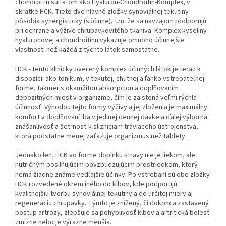
chondroitín sulfátom ako Hyaluron-Chondroitín-Komplex, v
skratke HCK. Tieto dve hlavné zložky synoviálnej tekutiny
pôsobia synergisticky (súčinne), tzn. že sa navzájom podporujú
pri ochrane a výžive chrupavkovitého tkaniva. Komplex kyseliny
hyaluronovej a chondroitínu vykazuje omnoho účinnejšie
vlastnosti než každá z týchto látok samostatne.
HCK - tento klinicky overený komplex účinných látok je teraz k
dispozícii ako tonikum, v tekutej, chutnej a ľahko vstrebateľnej
forme, takmer s okamžitou absorpciou a doplňovaním
depozitných miest v organizme, čím je zaistená veľmi rýchla
účinnosť. Výhodou tejto formy výživy a jej zloženia je maximálny
komfort v doplňovaní iba v jedinej dennej dávke a ďalej výborná
znášanlivosť a šetrnosť k slizniciam tráviaceho ústrojenstva,
ktorá podstatne menej zaťažuje organizmus než tablety.
Jednako len, HCK vo forme doplnku stravy nie je liekom, ale
nutričným posilňujúcim povzbudzujúcim prostriedkom, ktorý
nemá žiadne známe vedľajšie účinky. Po vstrebaní sú obe zložky
HCK rozvedené okrem iného do kĺbov, kde podporujú
kvalitnejšiu tvorbu synoviálnej tekutiny a do určitej miery aj
regeneráciu chrupavky. Týmto je znížený, či dokonca zastavený
postup artrózy, zlepšuje sa pohyblivosť kĺbov a artritická bolesť
zmizne nebo je výrazne menšia.