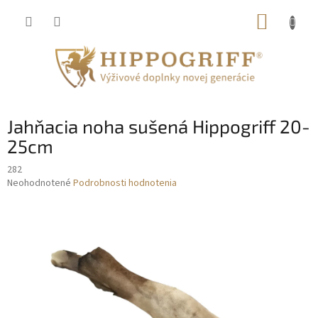
Prejsť
NÁKUP
na
obsah
KOŠÍK
Jahňacia noha sušená Hippogriff 20-
25cm
282
Priemerné
Neohodnotené
Podrobnosti hodnotenia
hodnotenie
produktu
je
0,0
z
5
hviezdičiek.