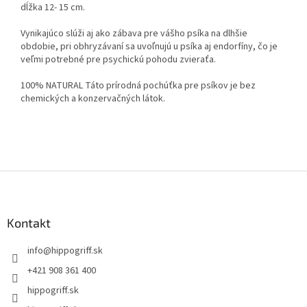
dĺžka 12- 15 cm.
Vynikajúco slúži aj ako zábava pre vášho psíka na dlhšie
obdobie, pri obhryzávaní sa uvoľnujú u psíka aj endorfíny, čo je
veľmi potrebné pre psychickú pohodu zvieraťa.
100% NATURAL Táto prírodná pochúťka pre psíkov je bez
chemických a konzervačných látok.
Z
á
p
ä
Kontakt
t
info
@
hippogriff.sk
i
e
+421 908 361 400
hippogriff.sk