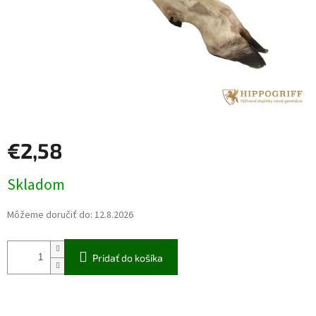
€2,58
Jednotková
Skladom
cena:
Môžeme doručiť do:
12.8.2026
Pridať do košíka