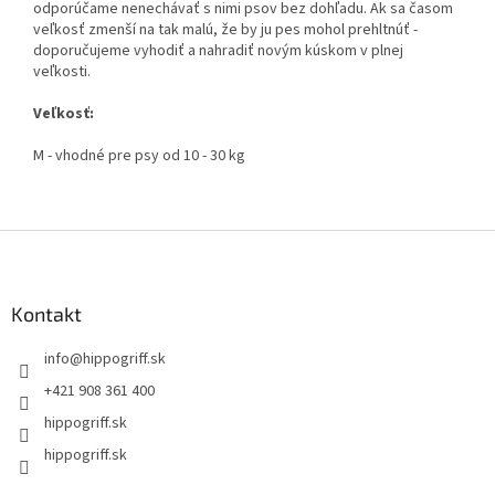
odporúčame nenechávať s nimi psov bez dohľadu. Ak sa časom
veľkosť zmenší na tak malú, že by ju pes mohol prehltnúť -
doporučujeme vyhodiť a nahradiť novým kúskom v plnej
veľkosti.
Veľkosť:
M - vhodné pre psy od 10 - 30 kg
Z
á
p
ä
Kontakt
t
info
@
hippogriff.sk
i
e
+421 908 361 400
hippogriff.sk
hippogriff.sk