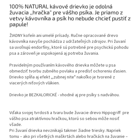
100% NATURAL kávové drievko je odolná
žuvacia ,,hračka" pre vášho psíka. Je priamo
z
vetvy kávovníka a psík ho nebude chcieť pustiť z
papule!
ŽIADNY kofeín ani umelé prísady. Ručne opracované drevo
kávovníka navyše pochádza z udržateľných zdrojov. Pri žuvaní
sa uvoľnujú endorfíny, ktoré sú potrebné pre psychickú pohodu
psa a zároveň je uspokojená aj potreba žuvania.
Pravidelným používaním kávového drievka môžete u psa
obmedziť tvorbu zubného povlaku a predísť ochoreniu ďasien.
Drievko spĺňa aj efekt ,,zubnej nite" nakoľko je tvorené z
viacerých niťových vlákien.
Drievko je BEZKALORICKÉ - vhodné aj pre psíky s nadváhou.
Vďaka svojej tvrdosti a tvaru bude žuvacie drevo Hippogriff pre
vášho psa atraktívnou hračkou, ktorú so sebou môže nosiť
všade.
Pri žuvaní drievka nevznikajú takmer žiadne triesky. Napriek
tomu – ako pri všetkých maškrtách alebo hračkách na žuvanie –