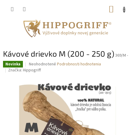
Prejsť
NÁKUP
na
obsah
KOŠÍK
Kávové drievko M (200 - 250 g)
369/M -
Priemerné
Neohodnotené
Podrobnosti hodnotenia
Novinka
hodnotenie
Značka:
Hippogriff
produktu
je
0,0
z
5
hviezdičiek.