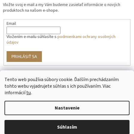
Vložte svoj e-mail a my Vám budeme zasielať informácie o nových
produktoch na našom e-shope.
Email
Vložením e-mailu súhlasíte s
podmienkami ochrany osobných
údajov
PRIHLÁSIŤ SA
Tento web používa súbory cookie. Ďalším prechádzaním
g
tohto webu vyjadrujete súhlas s ich používaním. Viac
informácií
tu
.
Nastavenie
Vytvoril Shoptet
Súhlasím
Copyright 2026
HIPPOGRIFF.sk
. Všetky práva vyhradené.