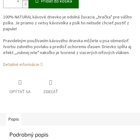
Pridať do košíka
100% NATURAL kávové drievko je odolná žuvacia ,,hračka" pre vášho
psíka. Je priamo
z vetvy kávovníka a psík ho nebude chcieť pustiť z
papule!
Pravidelným používaním kávového drievka môžete u psa obmedziť
tvorbu zubného povlaku a predísť ochoreniu ďasien. Drievko spĺňa aj
efekt ,,zubnej nite" nakoľko je tvorené z viacerých niťových vlákien.
Detailné informácie
OPÝTAŤ SA
ZDIEĽAŤ
Popis
Podrobný popis