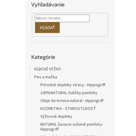
Vyhľadávanie
HĽADAŤ
Preskočiť
Kategórie
kategórie
KĹBOVÉ VÝŽIVY
Pes a mačka
Prírodné doplnky stravy - Hippogriff
100%NATURAL Guličky-pamlsky
Oleje do krmiva natural - Hippogriff
KOZMETIKA - STAROSTLIVOSŤ
Výživové doplnky
NATURAL žuvacie sušené pamlsky-
Hippogriff