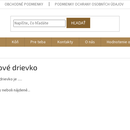
OBCHODNÉ PODMIENKY
PODMIENKY OCHRANY OSOBNÝCH ÚDAJOV
HĽADAŤ
Kôň
Pre teba
Kontakty
O nás
Hodnotenie 
ové drievko
ievko je .....
neboli nájdené...