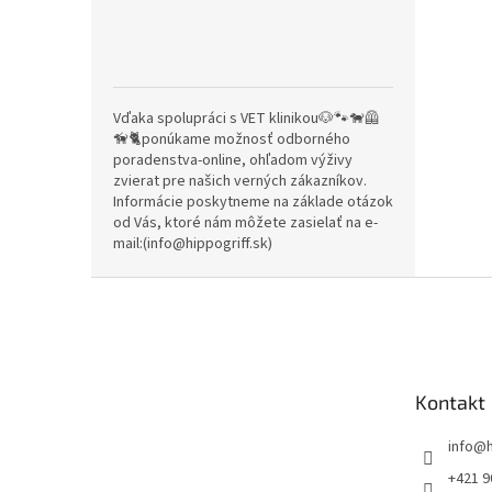
Vďaka spolupráci s VET klinikou🐶🐾🐕‍🦺
🦮🐈ponúkame možnosť odborného
poradenstva-online, ohľadom výživy
zvierat pre našich verných zákazníkov.
Informácie poskytneme na základe otázok
od Vás, ktoré nám môžete zasielať na e-
mail:(info@hippogriff.sk)
Z
á
p
ä
t
Kontakt
i
e
info
@
+421 9