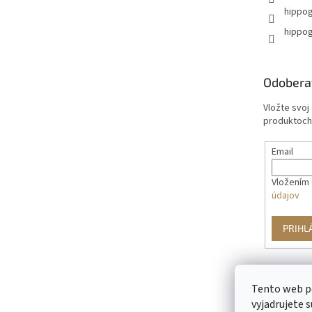
hippog
hippog
Odobera
Vložte svoj
produktoch
Email
Vložením 
údajov
PRIHL
Tento web p
vyjadrujete s