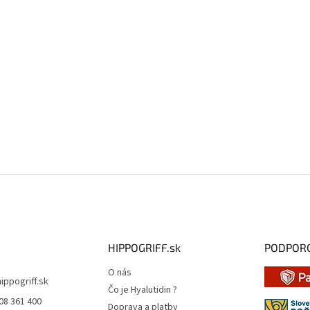
HIPPOGRIFF.sk
PODPOR
O nás
hippogriff.sk
Čo je Hyalutidin ?
08 361 400
Doprava a platby