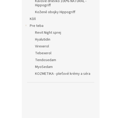
Kávové drievko 100% NATURAL -
Hippogriff
Kožené obojky Hippogriff
Kôň
Pre teba
Revit Night sprej
Hyalutidin
Virexerol
Tebexerol
Tendosedam
MyoSedam
KOZMETIKA - pleťové krémy a séra