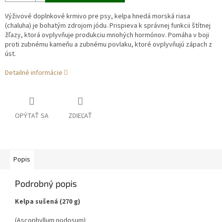
Výživové doplnkové krmivo pre psy, kelpa hnedá morská riasa
(chaluha) je bohatým zdrojom jódu. Prispieva k správnej funkcii štítnej
žľazy, ktorá ovplyvňuje produkciu mnohých hormónov. Pomáha v boji
proti zubnému kameňu a zubnému povlaku, ktoré ovplyvňujú zápach z
úst.
Detailné informácie
OPÝTAŤ SA
ZDIEĽAŤ
Popis
Podrobný popis
Kelpa sušená (270 g)
(Ascophyllum nodosum)