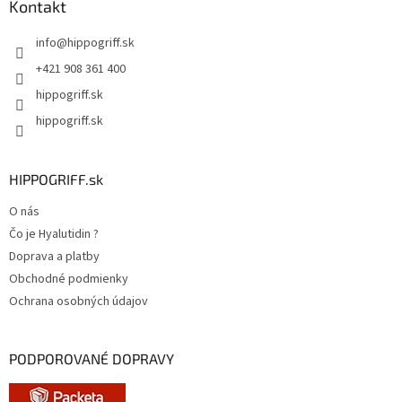
ä
Kontakt
t
info
@
hippogriff.sk
i
e
+421 908 361 400
hippogriff.sk
hippogriff.sk
HIPPOGRIFF.sk
O nás
Čo je Hyalutidin ?
Doprava a platby
Obchodné podmienky
Ochrana osobných údajov
PODPOROVANÉ DOPRAVY