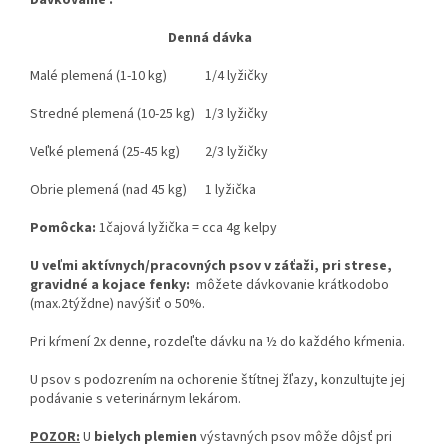
Dávkovanie :
Denná dávka
Malé plemená (1-10 kg)
1/4 lyžičky
Stredné plemená (10-25 kg)
1/3 lyžičky
Veľké plemená (25-45 kg)
2/3 lyžičky
Obrie plemená (nad 45 kg)
1 lyžička
Pomôcka:
1čajová lyžička = cca 4g kelpy
U veľmi aktívnych/pracovných psov v záťaži, pri strese,
gravidné a kojace fenky:
môžete dávkovanie krátkodobo
(max.2týždne) navýšiť o 50%.
Pri kŕmení 2x denne, rozdeľte dávku na ½ do každého kŕmenia.
U psov s podozrením na ochorenie štítnej žľazy, konzultujte jej
podávanie s veterinárnym lekárom.
POZOR:
U
bielych plemien
výstavných psov môže dôjsť pri