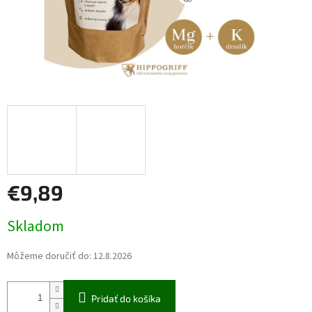
€9,89
Jednotková
Skladom
cena:
Môžeme doručiť do:
12.8.2026
Pridať do košíka