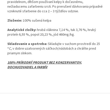
pravidelnom, dlhšom používaní kelpy k dočasnému,
nežiaducemu zafarbeniu srsti. Po prerušení dávkovania prípadné
vzniknuté sfarbenie do cca 2 – 3 týždňov odznie.
Zloženie:
100% sušená kelpa
Analytické zložky:
hrubá vláknina 7,14 %, tuk 3,76 %, hrubý
proteín 6,93 %, popol 20,23 %, jód 460mg/kg.
Skladovanie a spotreba:
Skladujte v suchom prostredí do 25
°
C
, v dobre uzatvorených sáčkoch/nádobách a chráňte pred
priamym slnkom.
100% PRÍRODNÝ PRODUKT BEZ KONZERVANTOV,
DOCHUCOVADIEL A FARBÍV
Z
á
p