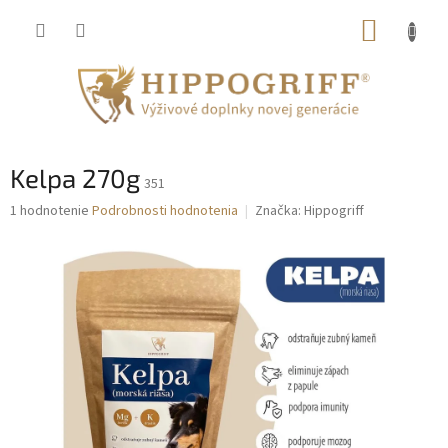
Prejsť
NÁKUP
na
obsah
KOŠÍK
Kelpa 270g
351
Priemerné
1 hodnotenie
Podrobnosti hodnotenia
Značka:
Hippogriff
hodnotenie
produktu
je
5,0
z
5
hviezdičiek.