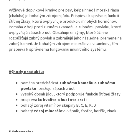
Výživové doplnkové krmivo pre psy, kelpa hnedá morská riasa
(chaluha) je bohatým zdrojom jódu. Prispieva k správnej funkcii
štítnej žľazy, ktorá ovplyvňuje produkciu mnohých hormónov.
Pomáha v boji proti zubnému kameňu a zubnému povlaku, ktoré
ovplyvňujú zápach z úst. Obsahuje enzýmy, ktoré účinne
rozpúšťajú zubný povlak a zabraňujú jeho následnej premene na
zubný kameň. Je bohatým zdrojom minerálov a vitamínov, čím
prispieva k správnemu fungovaniu imunitného systému.
Výhody produktu:
pomáha predchádzať
zubnému kameňu a zubnému
povlaku
- znižuje zápach z úst
vysoký obsah jódu, ktorý podporuje funkciu štítnej žľazy
prispieva ku
kvalite a hustote srsti
bohatý zdroj vitamínov skupiny B, C, E, K, D
bohatý
zdroj minerálov
- vápnik, fosfor, horčík, zinok