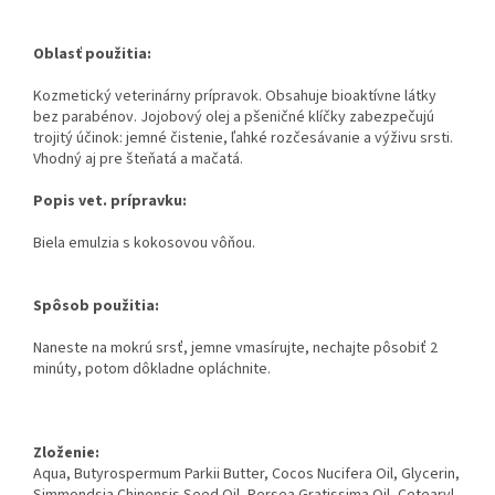
Oblasť použitia:
Kozmetický veterinárny prípravok. Obsahuje bioaktívne látky
bez parabénov.
Jojobový olej a pšeničné klíčky zabezpečujú
trojitý účinok: jemné čistenie,
ľahké rozčesávanie a výživu srsti.
Vhodný aj pre šteňatá a mačatá.
Popis vet. prípravku:
Biela emulzia s kokosovou vôňou.
Spôsob použitia:
Naneste na mokrú srsť, jemne vmasírujte, nechajte pôsobiť 2
minúty, potom
dôkladne opláchnite.
Zloženie:
Aqua, Butyrospermum Parkii Butter, Cocos
Nucifera Oil, Glycerin,