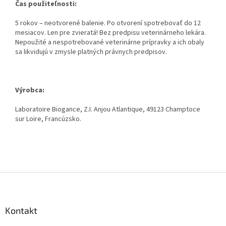
Čas použiteľnosti:
5 rokov – neotvorené balenie. Po
otvorení spotrebovať do 12
mesiacov. Len pre zvieratá! Bez predpisu
veterinárneho lekára.
Nepoužité a nespotrebované veterinárne prípravky a
ich obaly
sa likvidujú v zmysle platných právnych predpisov.
Výrobca:
Laboratoire Biogance, Z.I. Anjou Atlantique, 49123 Champtoce
sur Loire,
Francúzsko.
Z
á
p
ä
Kontakt
t