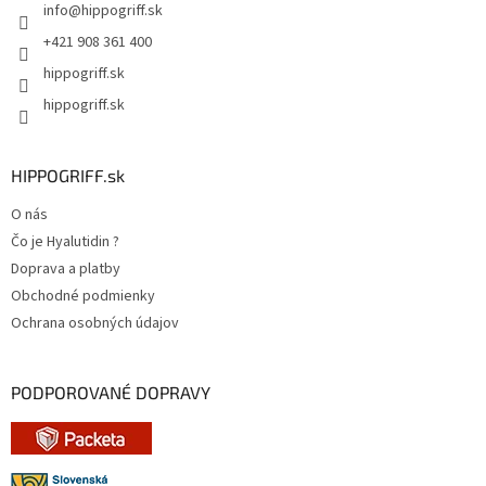
info
@
hippogriff.sk
i
e
+421 908 361 400
hippogriff.sk
hippogriff.sk
HIPPOGRIFF.sk
O nás
Čo je Hyalutidin ?
Doprava a platby
Obchodné podmienky
Ochrana osobných údajov
PODPOROVANÉ DOPRAVY