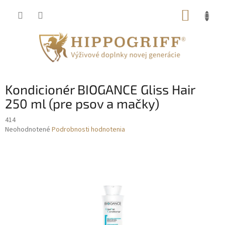
Prejsť
NÁKUP
na
obsah
KOŠÍK
Kondicionér BIOGANCE Gliss Hair
250 ml (pre psov a mačky)
414
Priemerné
Neohodnotené
Podrobnosti hodnotenia
hodnotenie
produktu
je
0,0
z
5
hviezdičiek.