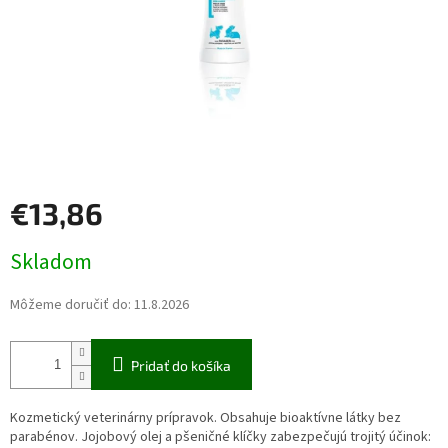
€13,86
Jednotková
Skladom
cena:
Môžeme doručiť do:
11.8.2026
Pridať do košíka
Kozmetický veterinárny prípravok. Obsahuje bioaktívne látky bez
parabénov.
Jojobový olej a pšeničné klíčky zabezpečujú trojitý účinok: