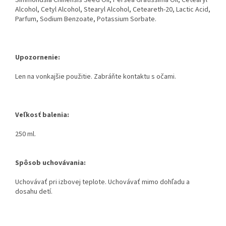
Simmondsia Chinensis Seed Oil, Persea Gratissima
Oil, Cetearyl
Alcohol, Cetyl Alcohol, Stearyl Alcohol, Ceteareth-20, Lactic
Acid,
Parfum, Sodium Benzoate, Potassium Sorbate.
Upozornenie:
Len na
vonkajšie použitie. Zabráňte kontaktu s očami.
Veľkosť balenia:
250 ml.
Spôsob uchovávania:
Uchovávať pri izbovej teplote. Uchovávať mimo
dohľadu a
dosahu detí.