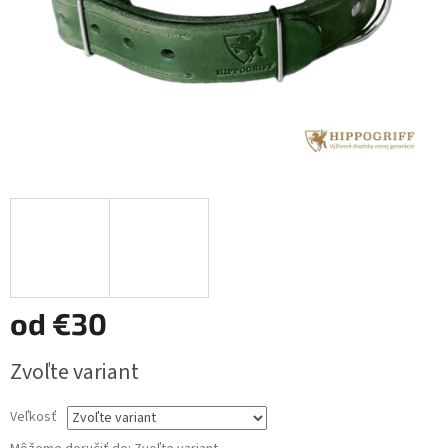
od
€30
Jednotková
Zvoľte variant
cena:
Veľkosť