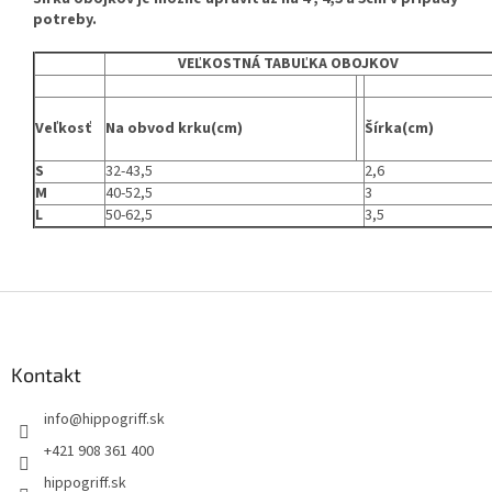
potreby.
VEĽKOSTNÁ TABUĽKA OBOJKOV
Veľkosť
Na obvod krku(cm)
Šírka(cm)
S
32-43,5
2,6
M
40-52,5
3
L
50-62,5
3,5
Z
á
p
ä
Kontakt
t
info
@
hippogriff.sk
i
e
+421 908 361 400
hippogriff.sk