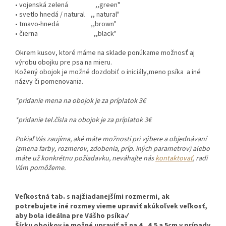
• vojenská zelená ,,green"
• svetlo hnedá / natural ,, natural"
• tmavo-hnedá ,,brown"
• čierna ,,black"
Okrem kusov, ktoré máme na sklade ponúkame možnosť aj
výrobu obojku pre psa na mieru.
Kožený obojok je možné dozdobiť o iniciály,meno psíka a iné
názvy či
pomenovania.
*pridanie mena na obojok je za príplatok 3€
*pridanie tel.čísla na obojok je za príplatok 3€
Pokiaľ Vás zaujíma, aké máte možnosti pri výbere a objednávaní
(zmena farby, rozmerov, zdobenia, príp. iných parametrov) alebo
máte už konkrétnu požiadavku, neváhajte nás
kontaktovať
, radi
Vám pomôžeme.
Veľkostná tab. s najžiadanejšími rozmermi, ak
potrebujete iné rozmey vieme upraviť akúkoľvek veľkosť,
aby bola ideálna pre Vášho psíka✓
Šírku obojkov je možné upraviť až na 4 , 4,5 a 5cm v prípady