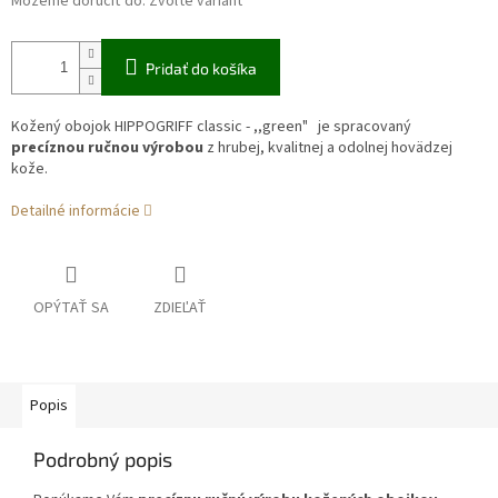
Môžeme doručiť do:
Zvoľte variant
Pridať do košíka
Kožený obojok HIPPOGRIFF classic - ,,green" je spracovaný
precíznou ručnou výrobou
z hrubej, kvalitnej a odolnej hovädzej
kože.
Detailné informácie
OPÝTAŤ SA
ZDIEĽAŤ
Popis
Podrobný popis