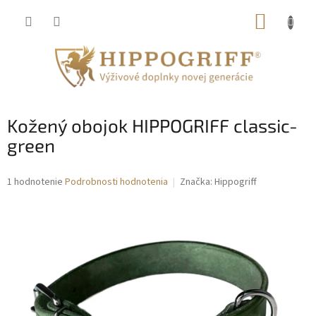
Prejsť
NÁKUP
na
obsah
KOŠÍK
Kožený obojok HIPPOGRIFF classic-
green
Priemerné
1 hodnotenie
Podrobnosti hodnotenia
Značka:
Hippogriff
hodnotenie
produktu
je
5,0
z
5
hviezdičiek.