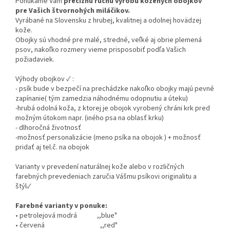
Ponúkame Vám
precíznu ručnú výrobu kožených obojkov
pre Vašich štvornohých miláčikov.
Vyrábané na Slovensku z hrubej, kvalitnej a odolnej hovädzej
kože.
Obojky sú vhodné pre malé, stredné, veľké aj obrie plemená
psov, nakoľko rozmery vieme prisposobiť podľa Vašich
požiadaviek.
Výhody obojkov ✓ :
- psík bude v bezpečí na prechádzke nakoľko obojky majú pevné
zapínanie( tým zamedzia náhodnému odopnutiu a úteku)
-hrubá odolná koža, z ktorej je obojok vyrobený chráni krk pred
možným útokom napr. (iného psa na oblasť krku)
- dlhoročná životnosť
-možnosť personalizácie (meno psíka na obojok ) + možnosť
pridať aj tel.č. na obojok
Varianty v prevedení naturálnej kože alebo v rozličných
farebných prevedeniach zaručia Vášmu psíkovi originalitu a
štýl✓
Farebné varianty v ponuke:
• petrolejová modrá ,,blue"
• červená ,,red"