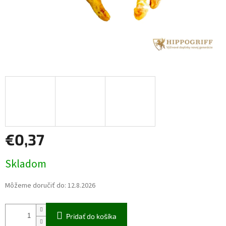
€0,37
Jednotková
Skladom
cena:
Môžeme doručiť do:
12.8.2026
Pridať do košíka