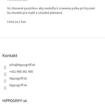
Sú zbavené pazúrikov aby nedošlo k zraneniu psíka pri hryzení.
Sú vhodné pre malé a stredné plemená.
Cena za 1 kus
Z
á
p
ä
Kontakt
t
info
@
hippogriff.sk
i
e
+421 908 361 400
hippogriff.sk
hippogriff.sk
HIPPOGRIFF.sk