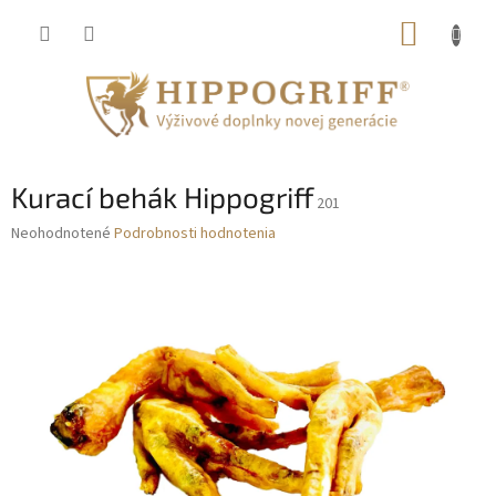
Prejsť
NÁKUP
na
obsah
KOŠÍK
Kurací behák Hippogriff
201
Priemerné
Neohodnotené
Podrobnosti hodnotenia
hodnotenie
produktu
je
0,0
z
5
hviezdičiek.