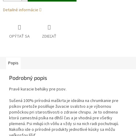
Detailné informácie
OPÝTAŤ SA
ZDIEĽAŤ
Popis
Podrobný popis
Pravé kuracie beháky pre psov.
Sušená 100% prírodná maškrta je ideálna na chrumkanie pre
psíkov pretože posilňuje žuvacie svalstvo a je výbornou
pomôckou pri starostlivosti o zdravie chrupu. Je to odmena
ktorá zamestná psíka na dlhší čas a je vhodná pre všetky
plemená. Psi milujú ich vôňu a vždy si na nich radi pochutnajú.
Nakoľko ide o prírodné produkty jednotlivé kúsky sa môžu
veľkosťou líšiť.