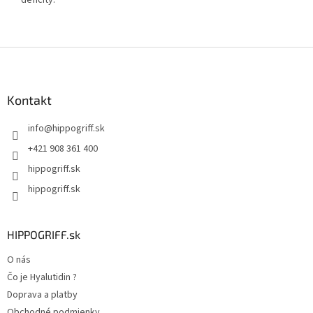
Z
á
p
ä
Kontakt
t
info
@
hippogriff.sk
i
e
+421 908 361 400
hippogriff.sk
hippogriff.sk
HIPPOGRIFF.sk
O nás
Čo je Hyalutidin ?
Doprava a platby
Obchodné podmienky