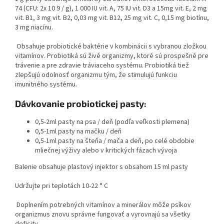
74 (CFU: 2x 10 9 / g), 1 000 IU vit. A, 75 IU vit. D3 a 15mg vit. E, 2 mg
vit. B1, 3 mg vit. B2, 0,03 mg vit. B12, 25 mg vit. C, 0,15 mg biotínu,
3 mg niacínu.
Obsahuje probiotické baktérie v kombinácii s vybranou zložkou
vitamínov. Probiotiká sú živé organizmy, ktoré sú prospešné pre
trávenie a pre zdravie tráviaceho systému. Probiotiká tiež
zlepšujú odolnosť organizmu tým, že stimulujú funkciu
imunitného systému.
Dávkovanie probiotickej pasty:
0,5-2ml pasty na psa / deň (podľa veľkosti plemena)
0,5-1ml pasty na mačku / deň
0,5-1ml pasty na šteňa / mača a deň, po celé obdobie
mliečnej výživy alebo v kritických fázach vývoja
Balenie obsahuje plastový injektor s obsahom 15 ml pasty
Udržujte pri teplotách 10-22 ° C
Doplnením potrebných vitamínov a minerálov môže psíkov
organizmus znovu správne fungovať a vyrovnajú sa všetky
deficity.