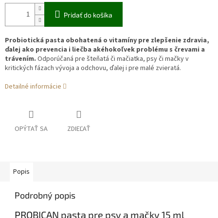
Pridať do košíka
Probiotická pasta obohatená o vitamíny pre zlepšenie zdravia,
ďalej ako prevencia i liečba akéhokoľvek problému s črevami a
trávením.
Odporúčaná pre šteňatá či mačiatka, psy či mačky v
kritických fázach vývoja a odchovu, ďalej i pre malé zvieratá.
Detailné informácie
OPÝTAŤ SA
ZDIEĽAŤ
Popis
Podrobný popis
PROBICAN pasta pre psy a mačky 15 ml