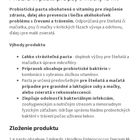
Probiotická pasta obohatená o vitamíny pre zlepšenie
zdravia, ďalej ako prevencia i liečba akéhokoľvek
problému s črevami a trávením.
Odporúčaná pre šteňatá či
mačiatka, psy či mačky v kritických fázach vývoja a odchovu,
ďalej i pre malé zvieratá.
Výhody produktu
Ľahko stráviteľná pasta
- doplnok výživy pre šteňatá a
mačiatka k úprave mikroflóry.
Prípravok obsahuje probiotické baktérie
v
kombinácii s vybranou zložkou vitamínov.
Pasta je určená predovšetkým
pre šteňatá a mačatá
prípadne pre gravidné a laktujúce suky a mačky,
alebo zvieratá v rekonvalescencii
.
Zlepšuje odolnosť k bakteriálnym infekciám
,
zoohygienickým a nutričným stresom a mimoriadnym
fyzickým záťažiam. Udržuje správnu hladinu probiotických
baktérií v trávení počas užívania liekov.
Zloženie produktu
1 g pasty obsahuje 2 miliardy zárodkov Enterococcus faecium M-