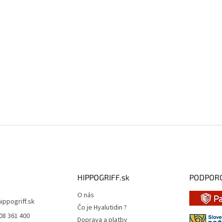
HIPPOGRIFF.sk
PODPOR
O nás
hippogriff.sk
Čo je Hyalutidin ?
08 361 400
Doprava a platby