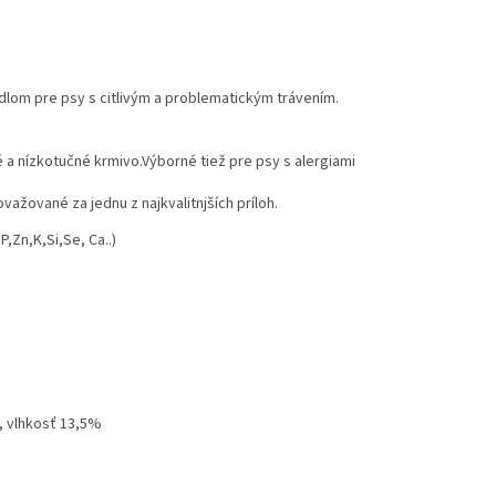
dlom pre psy s citlivým a problematickým trávením.
a nízkotučné krmivo.Výborné tiež pre psy s alergiami
važované za jednu z najkvalitnjších príloh.
P,Zn,K,Si,Se, Ca..)
%, vlhkosť 13,5%