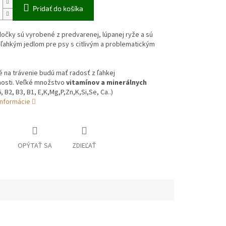
Pridať do košíka
očky sú vyrobené z predvarenej, lúpanej ryže a sú
ľahkým jedlom pre psy s citlivým a problematickým
vé na trávenie budú mať radosť z ľahkej
nosti. Veľké množstvo
vitamínov a minerálnych
, B2, B3, B1, E,K,Mg,P,Zn,K,Si,Se, Ca..)
informácie
OPÝTAŤ SA
ZDIEĽAŤ