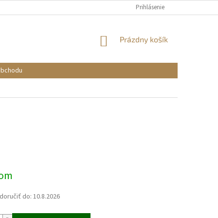
Prihlásenie
NÁKUPNÝ
Prázdny košík
KOŠÍK
obchodu
ová
dom
oručiť do:
10.8.2026