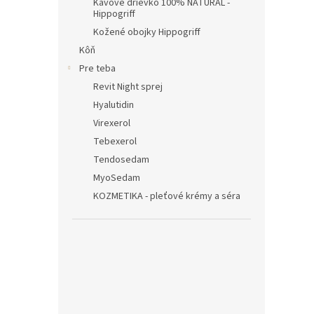
Kávové drievko 100% NATURAL -
Hippogriff
Kožené obojky Hippogriff
Kôň
Pre teba
Revit Night sprej
Hyalutidin
Virexerol
Tebexerol
Tendosedam
MyoSedam
KOZMETIKA - pleťové krémy a séra