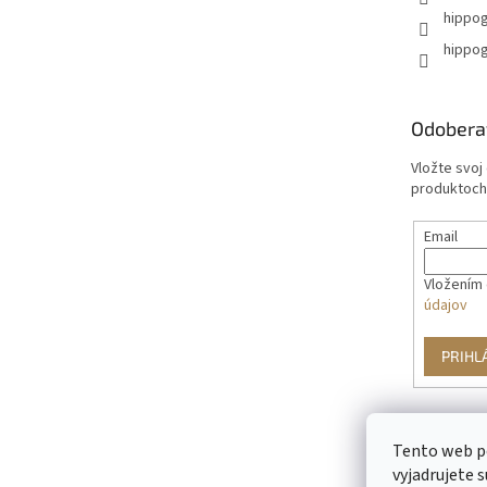
hippog
hippog
Odobera
Vložte svoj
produktoch
Email
Vložením 
údajov
PRIHL
Tento web p
vyjadrujete s