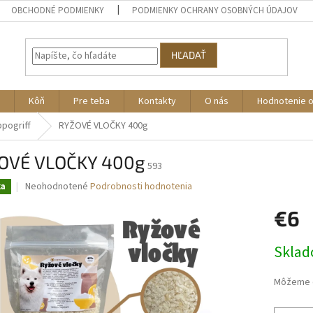
OBCHODNÉ PODMIENKY
PODMIENKY OCHRANY OSOBNÝCH ÚDAJOV
HĽADAŤ
Kôň
Pre teba
Kontakty
O nás
Hodnotenie 
ppogriff
RYŽOVÉ VLOČKY 400g
OVÉ VLOČKY 400g
593
Priemerné
Neohodnotené
Podrobnosti hodnotenia
ka
hodnotenie
produktu
€6
je
0,0
Jednotk
Skla
z
cena:
5
hviezdičiek.
Môžeme d