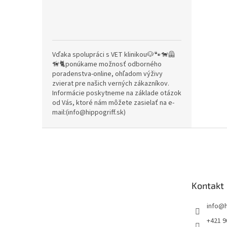
Vďaka spolupráci s VET klinikou🐶🐾🐕‍🦺
🦮🐈ponúkame možnosť odborného
poradenstva-online, ohľadom výživy
zvierat pre našich verných zákazníkov.
Informácie poskytneme na základe otázok
od Vás, ktoré nám môžete zasielať na e-
mail:(info@hippogriff.sk)
Z
á
p
ä
t
Kontakt
i
e
info
@
+421 9