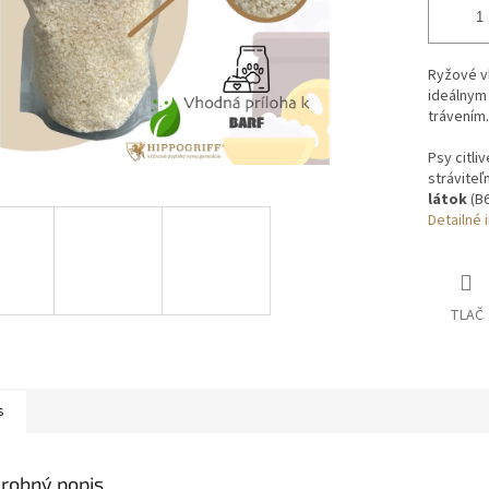
Ryžové vl
ideálnym 
trávením.
Psy citli
stráviteľ
látok
(B6
Detailné 
TLAČ
s
robný popis