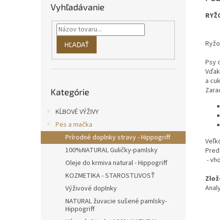
Vyhľadávanie
RYŽ
Ryžo
HĽADAŤ
Psy c
Vďak
a cu
Preskočiť
Zaraď
Kategórie
kategórie
KĹBOVÉ VÝŽIVY
Pes a mačka
Prírodné doplnky stravy - Hippogriff
Veľk
100%NATURAL Guličky-pamlsky
Pred
- vh
Oleje do krmiva natural - Hippogriff
KOZMETIKA - STAROSTLIVOSŤ
Zlož
Anal
Výživové doplnky
NATURAL žuvacie sušené pamlsky-
Hippogriff