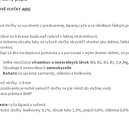
OVÉ VLOČKY
400G
vé vločky sú vyrobené z predvarenej, lúpanej ryže a sú ideálnym ľahkým je
itlivé na trávenie budú mať radosť z ľahkej stráviteľnosti.
a nízkemu obsahu tuku sú ryžové vločky obzvlášť vhodné ako diétne, ľahké 
krovkou.
ujú sa ako bezlepková potravina a v porovnaní s inými druhmi obilnín, sú po
Veľké množstvo
vitamínov a minerálnych látok
(B6, B2, B3, B1, E,K,Mg,
Obsahuje 8 esenciálnych
aminokyselín
Bohatá
na správne sacharidy, vlákninu a bielkoviny
osť vločky: 2-4 mm
 podávaním je nutné namočiť vločky na pár minút do vlažnej vody
odná príloha k BARF
enie:
ryža lúpaná a sušená
ytické zložky: bielkoviny 9,1%, obsah tuku 1,0%, popol 0,6%, vláknina 0,8