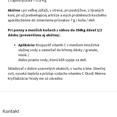
1 čajová lyžička = cca 4 g
Akútne :
pri veľkej záťaži, v strese, pri podvýžive, u týraných
koní, pri už prebiehajúcej artróze a iných problémoch kostného
aparátu.Denne do zmiernenia príznakov 7 g / koňa / deň.
Pri ponny a menších koňoch s váhou do 350kg dávať 1/2
dávku /preventívnu aj akútnu/.
Aplikácia:
Rozpustiť vitamín
C
v menšom množstve
vlažnej vody a zamiešať do kŕmnej dávky / granule,
müsli../.
Alebo priamo vody, ktorú kôň vypije za deň.
Skladovať v dobre uzavretých obaloch, v suchu a tme. Slnečný
svit, vysoká teplota a prístup vzduchu vitamínu
C
škodí. Mierna
kryštalizácia/ hrudy nie sú závadou.
Z
á
p
ä
Kontakt
t