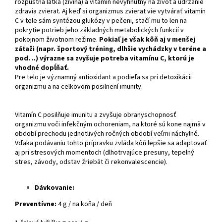
rozpustná látka (živina) a vitamín nevyhnutný na život a udržanie
zdravia zvierat. Aj keď si organizmus zvierat vie vytvárať vitamín
C v tele sám syntézou glukózy v pečeni, stačí mu to len na
pokrytie potrieb jeho základných metabolických funkcií v
pokojnom životnom režime.
Pokiaľ je však kôň aj v menšej
záťaži (napr. športový tréning, dlhšie vychádzky v teréne a
pod. ..) výrazne sa zvyšuje potreba vitamínu C, ktorú je
vhodné dopĺňať.
Pre telo je významný antioxidant a podieľa sa pri detoxikácii
organizmu a na celkovom posilnení imunity.
Vitamín C posilňuje imunitu a zvyšuje obranyschopnosť
organizmu voči infekčným ochoreniam, na ktoré sú kone najmä v
období prechodu jednotlivých ročných období veľmi náchylné.
Vďaka podávaniu tohto prípravku zvláda kôň lepšie sa adaptovať
aj pri stresových momentoch (dlhotrvajúce presuny, tepelný
stres, závody, odstav žriebät či rekonvalescencie).
Dávkovanie:
Preventívne:
4 g / na koňa / deň