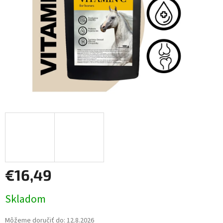
€16,49
Jednotková
Skladom
cena:
Môžeme doručiť do:
12.8.2026