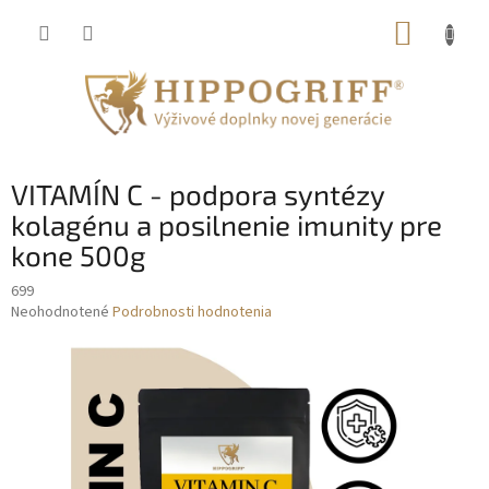
Prejsť
NÁKUP
na
obsah
KOŠÍK
VITAMÍN C - podpora syntézy
kolagénu a posilnenie imunity pre
kone 500g
699
Priemerné
Neohodnotené
Podrobnosti hodnotenia
hodnotenie
produktu
je
0,0
z
5
hviezdičiek.