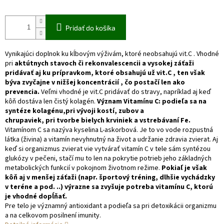
Pridať do košíka
Vynikajúci doplnok ku kĺbovým výživám, ktoré neobsahujú vit.C . Vhodné
pri
aktútnych stavoch či rekonvalescencii a vysokej záťaži
pridávať aj ku prípravkom, ktoré obsahujú už vit.C , ten však
býva zvyčajne v nižšej koncentrácií , čo postačí len ako
prevencia.
Veľmi vhodné je vit.C pridávať do stravy, napríklad aj keď
kôň dostáva len čistý kolagén.
Význam Vitamínu C: podieľa sa na
syntéze kolagénu,pri vývoji kostí, zubov a
chrupaviek, pri tvorbe bielych krviniek a vstrebávaní Fe.
Vitamínom C sa nazýva kyselina L-askorbová. Je to vo vode rozpustná
látka (živina) a vitamín nevyhnutný na život a udržanie zdravia zvierat. Aj
keď si organizmus zvierat vie vytvárať vitamín C v tele sám syntézou
glukózy v pečeni, stačí mu to len na pokrytie potrieb jeho základných
metabolických funkcií v pokojnom životnom režime.
Pokiaľ je však
kôň aj v menšej záťaži (napr. športový tréning, dlhšie vychádzky
v teréne a pod. ..) výrazne sa zvyšuje potreba vitamínu C, ktorú
je vhodné dopĺňať.
Pre telo je významný antioxidant a podieľa sa pri detoxikácii organizmu
a na celkovom posilnení imunity.