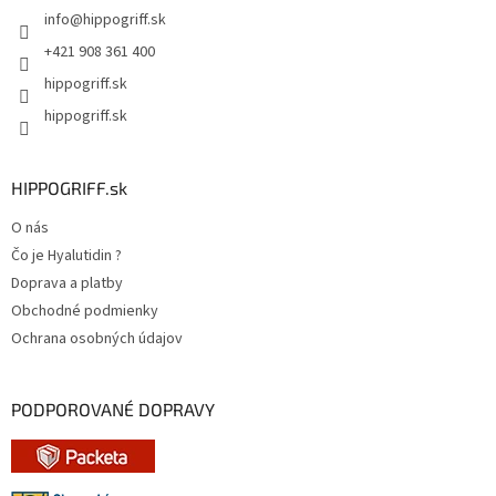
info
@
hippogriff.sk
i
e
+421 908 361 400
hippogriff.sk
hippogriff.sk
HIPPOGRIFF.sk
O nás
Čo je Hyalutidin ?
Doprava a platby
Obchodné podmienky
Ochrana osobných údajov
PODPOROVANÉ DOPRAVY