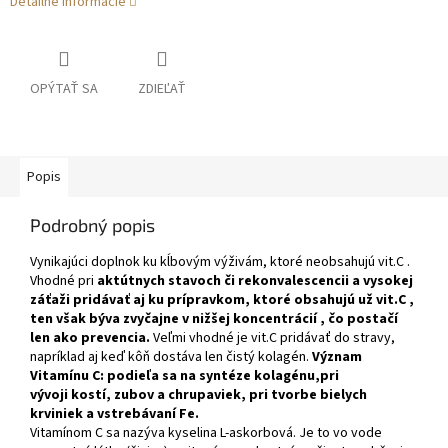
Detailné informácie
OPÝTAŤ SA
ZDIEĽAŤ
Popis
Podrobný popis
Vynikajúci doplnok ku kĺbovým výživám, ktoré neobsahujú vit.C .
Vhodné pri
aktútnych stavoch či rekonvalescencii a vysokej
záťaži pridávať aj ku prípravkom, ktoré obsahujú už vit.C ,
ten však býva zvyčajne v nižšej koncentrácií , čo postačí
len ako prevencia.
Veľmi vhodné je vit.C pridávať do stravy,
napríklad aj keď kôň dostáva len čistý kolagén.
Význam
Vitamínu C: podieľa sa na syntéze kolagénu,pri
vývoji kostí, zubov a chrupaviek, pri tvorbe bielych
krviniek a vstrebávaní Fe.
Vitamínom C sa nazýva kyselina L-askorbová. Je to vo vode