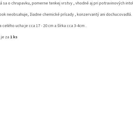
á sa o chrupavku, pomerne tenkej vrstvy , vhodné aj pri potravinových into
bok neobsahuje, žiadne chemické prísady , konzervantý ani dochucovadlá.
 celého ucha je cca 17 - 20 cm a šírka cca 3-4cm .
 je za
1 ks