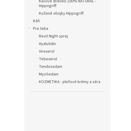
Kávové drievko 100% NATURAL -
Hippogriff
Kožené obojky Hippogriff
Kôň
Pre teba
Revit Night sprej
Hyalutidin
Virexerol
Tebexerol
Tendosedam
MyoSedam
KOZMETIKA - pleťové krémy a séra