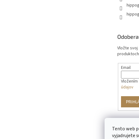
hippog
hippog
Odobera
Vložte svoj
produktoch
Email
Vložením 
údajov
PRIHL
Tento web p
vyjadrujete s