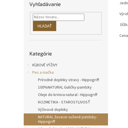
Jedn
Vyhľadávanie
Výro
Dĺžka
HĽADAŤ
Cena
Preskočiť
Kategórie
kategórie
KĹBOVÉ VÝŽIVY
Pes a mačka
Prírodné doplnky stravy - Hippogriff
100%NATURAL Guličky-pamlsky
Oleje do krmiva natural - Hippogriff
KOZMETIKA - STAROSTLIVOSŤ
Výživové doplnky
NATURAL žuvacie sušené pamlsky-
Hippogriff