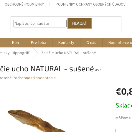
OBCHODNÉ PODMIENKY
PODMIENKY OCHRANY OSOBNÝCH ÚDAJOV
HĽADAŤ
Kôň
Pre teba
Kontakty
O nás
Hodnotenie 
lsky- Hippogriff
Zajačie ucho NATURAL - sušené
ačie ucho NATURAL - sušené
457
né
notené
Podrobnosti hodnotenia
nie
€0,
u
Jednotk
Skla
cena:
iek.
Môžeme d