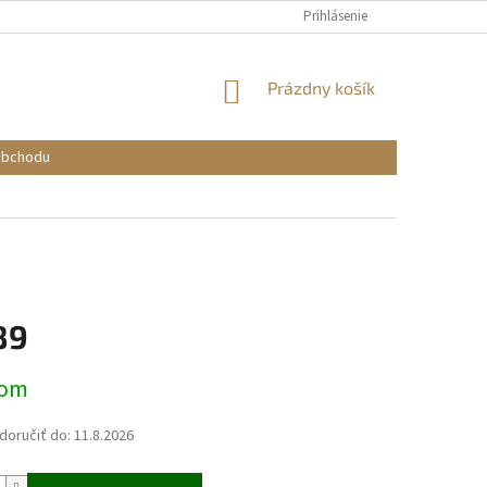
Prihlásenie
NÁKUPNÝ
Prázdny košík
KOŠÍK
obchodu
89
ová
dom
oručiť do:
11.8.2026