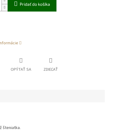
Pridať do košíka
informácie
OPÝTAŤ SA
ZDIEĽAŤ
ž šteniatka.