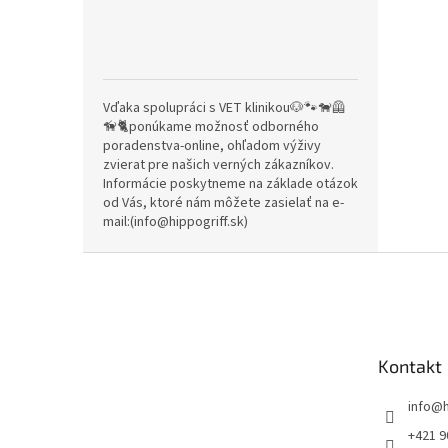
Vďaka spolupráci s VET klinikou🐶🐾🐕‍🦺
🦮🐈ponúkame možnosť odborného
poradenstva-online, ohľadom výživy
zvierat pre našich verných zákazníkov.
Informácie poskytneme na základe otázok
od Vás, ktoré nám môžete zasielať na e-
mail:(info@hippogriff.sk)
Z
á
p
ä
t
Kontakt
i
e
info
@
+421 9