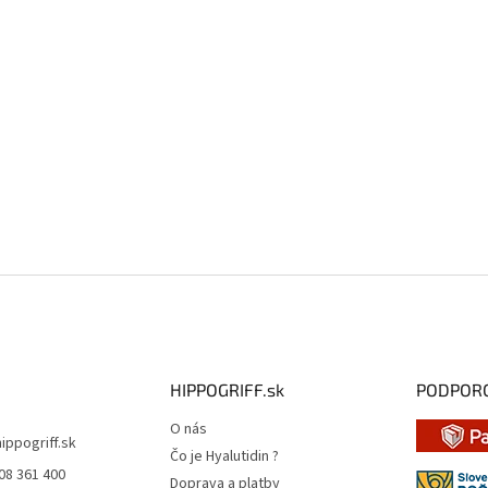
HIPPOGRIFF.sk
PODPOR
O nás
hippogriff.sk
Čo je Hyalutidin ?
08 361 400
Doprava a platby